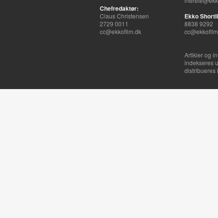
merete@ekko
Chefredaktør:
Claus Christensen
Ekko Shortli
2729 0011
8838 9292
cc@ekkofilm.dk
cc@ekkofilm
Artikler og i
indekseres u
distribueres