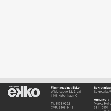
Filmmagasinet Ekko
Sekretariat:
Wildersgade 32, 2. sal
Sekretariat@
1408 København K
Annoncer:
Tlf. 8838 9292
Merete Hell
CVR. 3468 8443
6111 5851