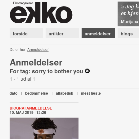
forside
artikler
anmeldelser
blogs
Du er her:
Anmeldelser
Anmeldelser
For tag: sorry to bother you
1 - 1 ud af 1
dato
|
bedømmelse
|
alfabetisk
|
mest læste
BIOGRAFANMELDELSE
10. MAJ 2019 | 12:26