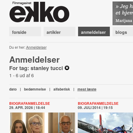
forside
artikler
anmeldelser
blogs
Du er her:
Anmeldelser
Anmeldelser
For tag: stanley tucci
1 - 6 ud af 6
dato
|
bedømmelse
|
alfabetisk
|
mest læste
BIOGRAFANMELDELSE
BIOGRAFANMELDELSE
29. APR. 2026 | 18:44
09. JULI 2014 | 19:15