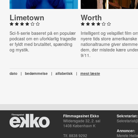
Limetown
Worth
Sci-fi-serie baseret på en populær
Intelligent og velspillet film o
podcast om en uforklarlig tragedie
nyere tids store amerikanske
er fyldt med brutalitet, spænding
nationaltraume giver stemme 
og mystik.
dem, der mistede kære unde
9/11.
dato
|
bedømmelse
|
alfabetisk
|
mest læste
Filmmagasinet Ekko
Sekretariat:
Wildersgade 32, 2. sal
Sekretariat@
1408 København K
Annoncer:
Tlf. 8838 9292
Merete Hell