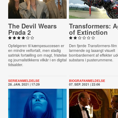
The Devil Wears
Trans­formers: 
Prada 2
of Ex­tinc­tion
Opfølgeren til kæmpesuccesen er
Den fjerde
Transformers
-film
en mindre velfortalt, men stadig
larmende og laaangt visuelt
satirisk fortælling om magt, fristelse
bombardement af effekter u
og journalistikkens vilkår i en digital
substans i pusterummene.
tidsalder.
SERIEANMELDELSE
BIOGRAFANMELDELSE
28. JAN. 2021 | 17:29
07. SEP. 2021 | 22:06