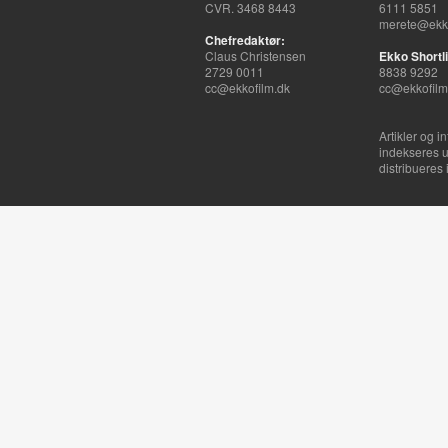
CVR. 3468 8443
6111 5851
merete@ekko
Chefredaktør:
Claus Christensen
Ekko Shortli
2729 0011
8838 9292
cc@ekkofilm.dk
cc@ekkofilm
Artikler og i
indekseres u
distribueres