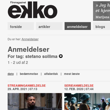
forside
artikler
anmeldelser
blogs
Du er her:
Anmeldelser
Anmeldelser
For tag: stefano sollima
1 - 2 ud af 2
dato
|
bedømmelse
|
alfabetisk
|
mest læste
STREAMINGANMELDELSE
SERIEANMELDELSE
29. APR. 2021 | 07:13
12. FEB. 2020 | 07:44