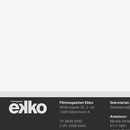
Filmmagasinet Ekko
Sekretariat:
Wildersgade 32, 2. sal
Sekretariat@
1408 København K
Annoncer:
Tlf. 8838 9292
Merete Hell
CVR. 3468 8443
6111 5851