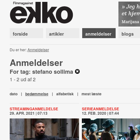
forside
artikler
anmeldelser
blogs
Du er her:
Anmeldelser
Anmeldelser
For tag: stefano sollima
1 - 2 ud af 2
dato
|
bedømmelse
|
alfabetisk
|
mest læste
STREAMINGANMELDELSE
SERIEANMELDELSE
29. APR. 2021 | 07:13
12. FEB. 2020 | 07:44