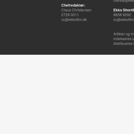
merete@ekko
Chefredaktør:
Claus Christensen
Ekko Shortli
2729 0011
8838 9292
cc@ekkofilm.dk
cc@ekkofilm
Artikler og i
indekseres u
distribueres