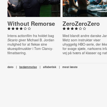
Without Remorse
ZeroZeroZero
Intens actionfilm fra holdet bag
Med blandt andre danske Ja
Sicario
giver Michael B. Jordan
Metz som instruktør viser
mulighed for at flekse sine
uhyggelig HBO-serie, der ikk
skuespilmuskler i Tom Clancy-
for svage sjæle, narkoens in
filmatisering.
vej på tværs af klasser og nat
dato
|
bedømmelse
|
alfabetisk
|
mest læste