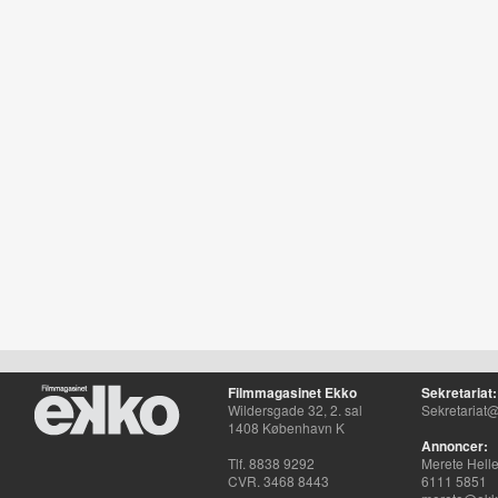
Filmmagasinet Ekko
Sekretariat:
Wildersgade 32, 2. sal
Sekretariat@
1408 København K
Annoncer:
Tlf. 8838 9292
Merete Hell
CVR. 3468 8443
6111 5851