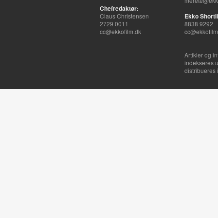
merete@ekko
Chefredaktør:
Claus Christensen
Ekko Shortli
2729 0011
8838 9292
cc@ekkofilm.dk
cc@ekkofilm
Artikler og i
indekseres u
distribueres