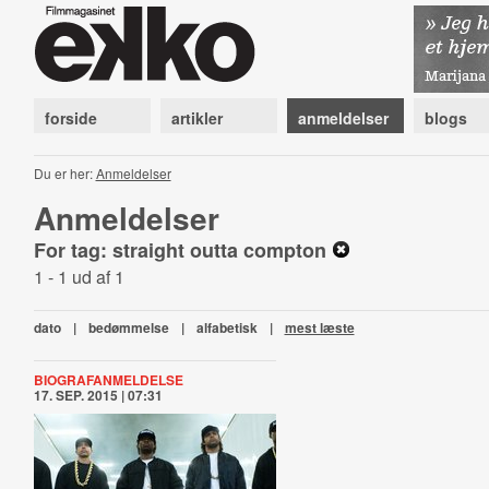
forside
artikler
anmeldelser
blogs
Du er her:
Anmeldelser
Anmeldelser
For tag: straight outta compton
1 - 1 ud af 1
dato
|
bedømmelse
|
alfabetisk
|
mest læste
BIOGRAFANMELDELSE
17. SEP. 2015 | 07:31