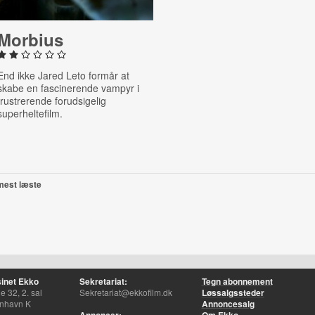
Morbius
End ikke Jared Leto formår at
skabe en fascinerende vampyr i
frustrerende forudsigelig
superheltefilm.
mest læste
inet Ekko
Sekretariat:
Tegn abonnement
 32, 2. sal
Sekretariat@ekkofilm.dk
Løssalgssteder
nhavn K
Annoncesalg