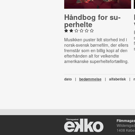
Håndbog for su­
per­hel­te
Musikken puster lidt storhed ind i
norsk-svensk børnefilm, der ellers
fremstår som en billig kopi af den
efterhånden alt for velkendte
amerikanske superheltefortælling.
dato
|
bedømmelse
|
alfabetisk
|
Filmmagas
Wildersgade
1408 Købe