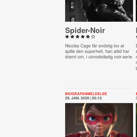
Spi­der-​Noir
Nicolas Cage får endelig lov at
spille den superhelt, han altid har
drømt om, i uimodståelig noir-serie.
BIOGRAFANMELDELSE
29. JAN. 2026 | 00:12