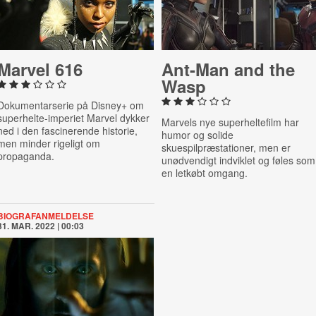
Marvel 616
Ant-Man and the
Wasp
Dokumentarserie på Disney+ om
superhelte-imperiet Marvel dykker
Marvels nye superheltefilm har
ned i den fascinerende historie,
humor og solide
men minder rigeligt om
skuespilpræstationer, men er
propaganda.
unødvendigt indviklet og føles som
en letkøbt omgang.
BIOGRAFANMELDELSE
31. MAR. 2022 | 00:03