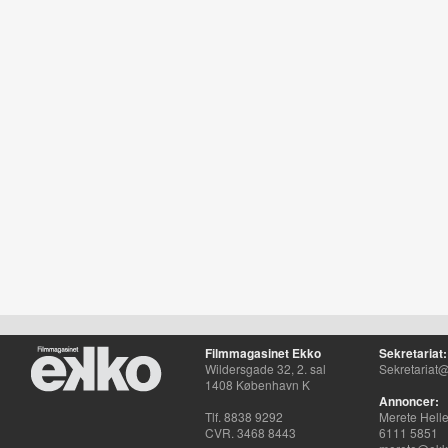
Filmmagasinet Ekko
Sekretariat:
Wildersgade 32, 2. sal
Sekretariat@
1408 København K
Annoncer:
Tlf. 8838 9292
Merete Hell
CVR. 3468 8443
6111 5851