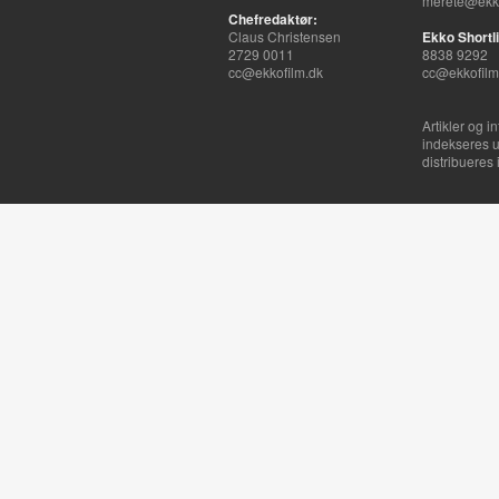
merete@ekko
Chefredaktør:
Claus Christensen
Ekko Shortli
2729 0011
8838 9292
cc@ekkofilm.dk
cc@ekkofilm
Artikler og i
indekseres u
distribueres