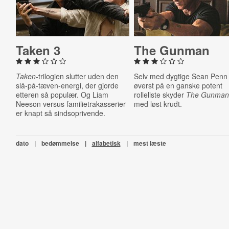
Taken 3
The Gunman
Taken
-trilogien slutter uden den
Selv med dygtige Sean Penn
slå-på-tæven-energi, der gjorde
øverst på en ganske potent
etteren så populær. Og Liam
rolleliste skyder
The Gunma
Neeson versus familietrakasserier
med løst krudt.
er knapt så sindsoprivende.
dato
|
bedømmelse
|
alfabetisk
|
mest læste