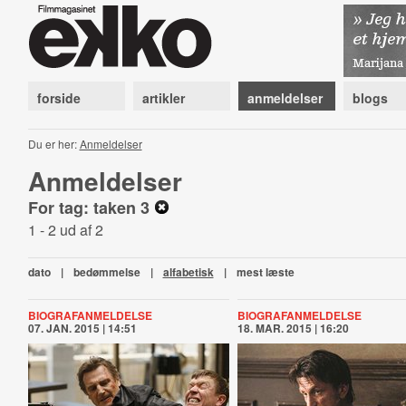
forside
artikler
anmeldelser
blogs
Du er her:
Anmeldelser
Anmeldelser
For tag: taken 3
1 - 2 ud af 2
dato
|
bedømmelse
|
alfabetisk
|
mest læste
BIOGRAFANMELDELSE
BIOGRAFANMELDELSE
07. JAN. 2015 | 14:51
18. MAR. 2015 | 16:20