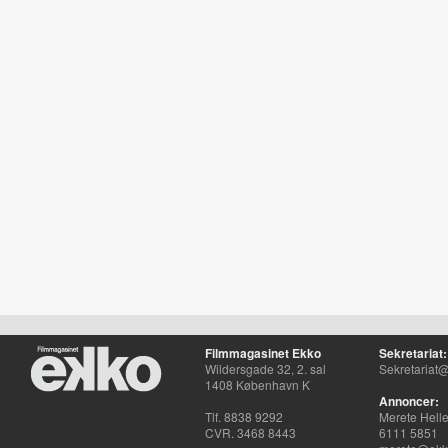
Filmmagasinet Ekko
Sekretariat:
Wildersgade 32, 2. sal
Sekretariat@
1408 København K
Annoncer:
Tlf. 8838 9292
Merete Hell
CVR. 3468 8443
6111 5851