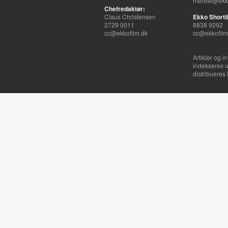
merete@ekko
Chefredaktør:
Claus Christensen
Ekko Shortli
2729 0011
8838 9292
cc@ekkofilm.dk
cc@ekkofilm
Artikler og i
indekseres u
distribueres