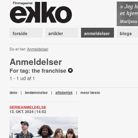
forside
artikler
anmeldelser
blogs
Du er her:
Anmeldelser
Anmeldelser
For tag: the franchise
1 - 1 ud af 1
dato
|
bedømmelse
|
alfabetisk
|
mest læste
SERIEANMELDELSE
13. OKT. 2024 | 14:52