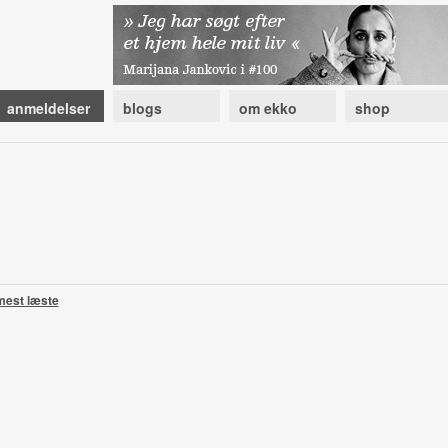
anmeldelser
blogs
om ekko
shop
mest læste