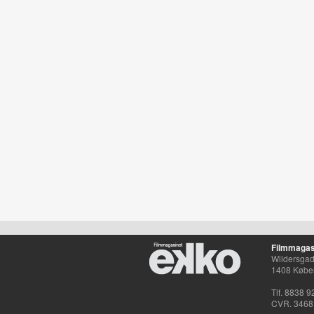
Filmmagas
Wildersgade
1408 Købe
Tlf. 8838 9
CVR. 3468