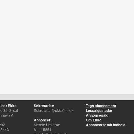
inet Ekko
Sekretariat:
Tegn abonnement
 32, 2. sal
Sekretariat@ekkofilm.dk
Løssalgssteder
nhavn K
Annoncesalg
Annoncer:
Om Ekko
292
Merete Hellerøe
Annoncørbetalt indhold
 8443
6111 5851