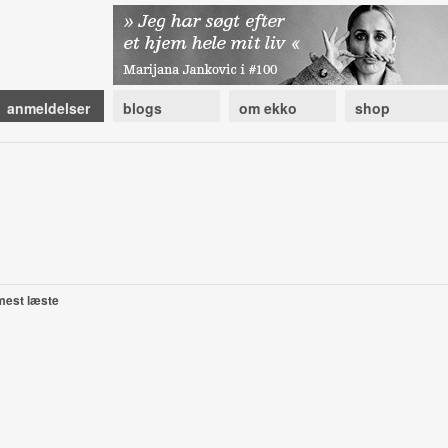
anmeldelser
blogs
om ekko
shop
mest læste