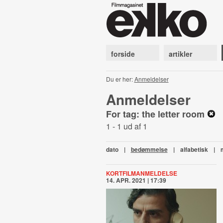
forside
artikler
Du er her:
Anmeldelser
Anmeldelser
For tag: the letter room
1 - 1 ud af 1
dato
|
bedømmelse
|
alfabetisk
|
KORTFILMANMELDELSE
14. APR. 2021 | 17:39