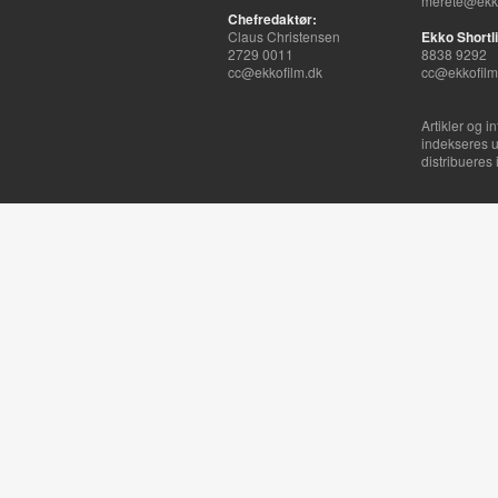
merete@ekko
Chefredaktør:
Claus Christensen
Ekko Shortli
2729 0011
8838 9292
cc@ekkofilm.dk
cc@ekkofilm
Artikler og i
indekseres u
distribueres