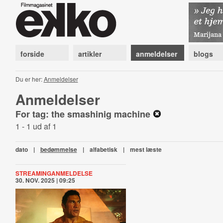
forside
artikler
anmeldelser
blogs
Du er her:
Anmeldelser
Anmeldelser
For tag: the smashinig machine
1 - 1 ud af 1
dato
|
bedømmelse
|
alfabetisk
|
mest læste
STREAMINGANMELDELSE
30. NOV. 2025 | 09:25