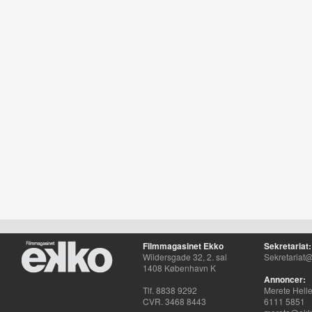
Filmmagasinet Ekko
Sekretariat:
Wildersgade 32, 2. sal
Sekretariat@
1408 København K
Annoncer:
Tlf. 8838 9292
Merete Hell
CVR. 3468 8443
6111 5851