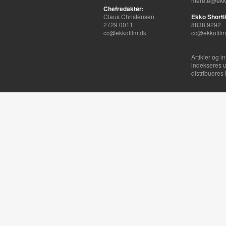
merete@ekko
Chefredaktør:
Claus Christensen
Ekko Shortli
2729 0011
8838 9292
cc@ekkofilm.dk
cc@ekkofilm
Artikler og i
indekseres u
distribueres