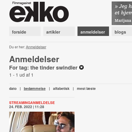
forside
artikler
anmeldelser
blogs
Du er her:
Anmeldelser
Anmeldelser
For tag: the tinder swindler
1 - 1 ud af 1
dato
|
bedømmelse
|
alfabetisk
|
mest læste
STREAMINGANMELDELSE
24. FEB. 2022 | 11:28