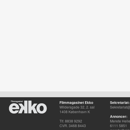
Filmmagasinet Ekko
Sekretariat:
Wildersgade 32, 2. sal
Sekretariat@
1408 København K
Annoncer:
Tlf. 8838 9292
Merete Hell
CVR. 3468 8443
6111 5851