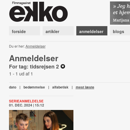
forside
artikler
anmeldelser
blogs
Du er her:
Anmeldelser
Anmeldelser
For tag: tidsrejsen 2
1 - 1 ud af 1
dato
|
bedømmelse
|
alfabetisk
|
mest læste
SERIEANMELDELSE
01. DEC. 2024 | 15:12