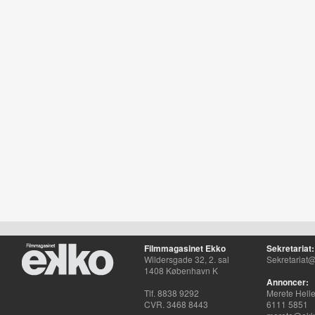
Filmmagasinet Ekko
Sekretariat:
Wildersgade 32, 2. sal
Sekretariat@
1408 København K
Annoncer:
Tlf. 8838 9292
Merete Hell
CVR. 3468 8443
6111 5851