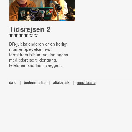
Tids­rej­sen 2
DR-julekalenderen er en herligt
munter oplevelse, hvor
forældrepublikummet indfanges
med tidsrejse til dengang,
telefonen sad fast i væggen.
dato
|
bedømmelse
|
alfabetisk
|
mest læste