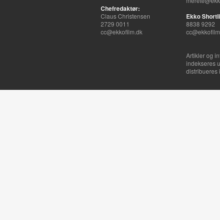
merete@ekko
Chefredaktør:
Claus Christensen
Ekko Shortli
2729 0011
8838 9292
cc@ekkofilm.dk
cc@ekkofilm
Artikler og i
indekseres u
distribueres