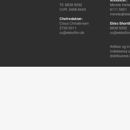
Annoncer:
Tlf. 8838 9292
Merete Hell
CVR. 3468 8443
6111 5851
merete@ekko
Chefredaktør:
Claus Christensen
Ekko Shortli
2729 0011
8838 9292
cc@ekkofilm.dk
cc@ekkofilm
Artikler og i
indekseres u
distribueres