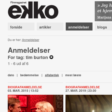
forside
artikler
anmeldelser
blogs
Du er her:
Anmeldelser
Anmeldelser
For tag: tim burton
1 - 6 ud af 6
dato
|
bedømmelse
|
alfabetisk
|
mest læste
BIOGRAFANMELDELSE
BIOGRAFANMELDELSE
03. MAR. 2015 | 13:52
27. MAR. 2019 | 23:30