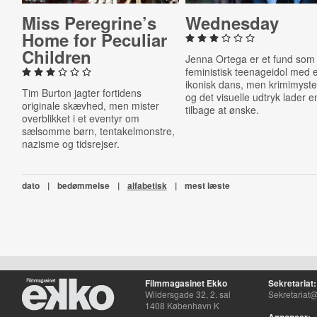
Miss Peregrine’s
Wednesday
Home for Peculiar
Children
Jenna Ortega er et fund som
feministisk teenageidol med 
ikonisk dans, men krimimyste
Tim Burton jagter fortidens
og det visuelle udtryk lader e
originale skævhed, men mister
tilbage at ønske.
overblikket i et eventyr om
sælsomme børn, tentakelmonstre,
nazisme og tidsrejser.
dato
|
bedømmelse
|
alfabetisk
|
mest læste
Filmmagasinet Ekko
Sekretariat:
Wildersgade 32, 2. sal
Sekretariat@
1408 København K