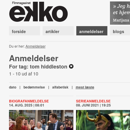
forside
artikler
anmeldelser
blogs
Du er her:
Anmeldelser
Anmeldelser
For tag: tom hiddleston
1 - 10 ud af 10
dato
|
bedømmelse
|
alfabetisk
|
mest læste
BIOGRAFANMELDELSE
SERIEANMELDELSE
14. AUG. 2025 | 08:01
08. JUNI 2021 | 19:25