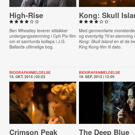
High-Rise
Kong: Skull Isl
Ben Wheatley leverer stilsikker
Med gennemførte monsterde
undergangsstemning i Cph Pix-film
og eventyrlig 70’er-stemning 
om et samfunds kollaps i J.G.
Kong: Skull Island
en af de b
Ballards ufilmelige bog.
King Kong-film til dato.
BIOGRAFANMELDELSE
BIOGRAFANMELDELSE
15. OKT. 2015 | 02:23
19. SEP. 2012 | 12:00
Crimson Peak
The Deep Blue