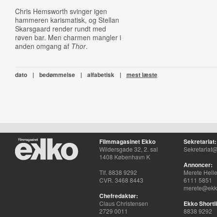
Chris Hemsworth svinger igen
hammeren karismatisk, og Stellan
Skarsgaard render rundt med
røven bar. Men charmen mangler i
anden omgang af
Thor
.
dato
|
bedømmelse
|
alfabetisk
|
mest læste
Filmmagasinet Ekko
Sekretariat:
Wildersgade 32, 2. sal
Sekretariat@
1408 København K
Annoncer:
Tlf. 8838 9292
Merete Hell
CVR. 3468 8443
6111 5851
merete@ekko
Chefredaktør:
Claus Christensen
Ekko Shortli
2729 0011
8838 9292