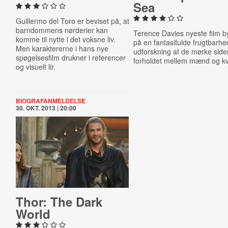
Sea
Guillermo del Toro er beviset på, at
barndommens nørderier kan
Terence Davies nyeste film b
komme til nytte i det voksne liv.
på en fantasifulde frugtbarhe
Men karaktererne i hans nye
udforskning af de mørke side
spøgelsesfilm drukner i referencer
forholdet mellem mænd og kv
og visuelt lir.
BIOGRAFANMELDELSE
30. OKT. 2013 | 20:00
Thor: The Dark
World