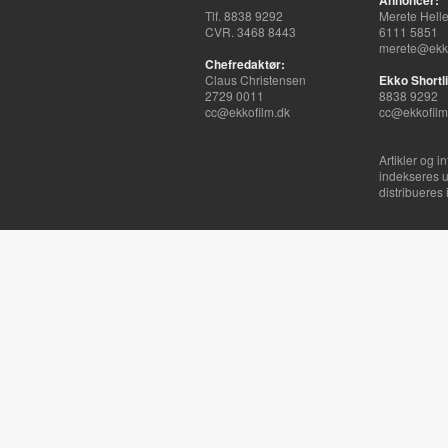
Annoncer:
Tlf. 8838 9292
Merete Hell
CVR. 3468 8443
6111 5851
merete@ekko
Chefredaktør:
Claus Christensen
Ekko Shortli
2729 0011
8838 9292
cc@ekkofilm.dk
cc@ekkofilm
Artikler og i
indekseres u
distribueres