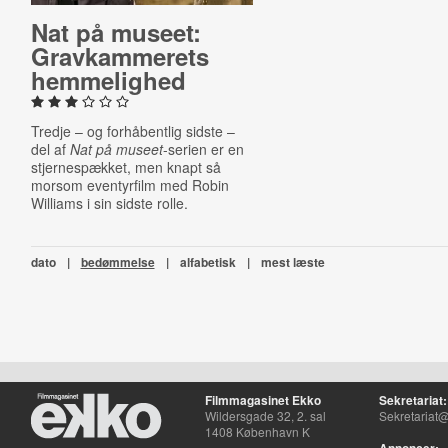
Nat på museet:
Grav­kam­me­rets
hem­me­lig­hed
Tredje – og forhåbentlig sidste –
del af
Nat på museet
-serien er en
stjernespækket, men knapt så
morsom eventyrfilm med Robin
Williams i sin sidste rolle.
dato
|
bedømmelse
|
alfabetisk
|
mest læste
Filmmagasinet Ekko
Sekretariat:
Wildersgade 32, 2. sal
Sekretariat@
1408 København K