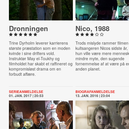
Dron­nin­gen
Nico, 1988
Trine Dyrholm leverer karrierens
Trods mislyde rammer filme
største præstation som en moden
kultsangeren Nicos sidste år,
kvinde i sine drifters vold.
hun ville være mere mennes
Instruktør May el-Toukhy og
mindre myte, den sugende
filmholdet har skabt et raffineret og
fornemmelse af at være på e
kompromisløst drama om en
anden planet.
forbudt affære.
SERIEANMELDELSE
BIOGRAFANMELDELSE
01. JAN. 2017 | 20:53
13. JAN. 2016 | 23:04