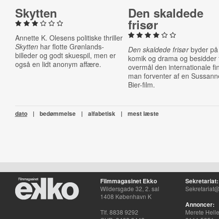
Skytten
Den skaldede
frisør
Annette K. Olesens politiske thriller
Skytten
har flotte Grønlands-
Den skaldede frisør
byder på
billeder og godt skuespil, men er
komik og drama og besidder t
også en lidt anonym affære.
overmål den internationale fin
man forventer af en Sussann
Bier-film.
dato
|
bedømmelse
|
alfabetisk
|
mest læste
Filmmagasinet Ekko
Sekretariat:
Wildersgade 32, 2. sal
Sekretariat@
1408 København K
Annoncer:
Tlf. 8838 9292
Merete Hell