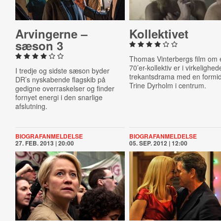
Ar­vin­ger­ne –
Kol­lek­ti­vet
sæson 3
Thomas Vinterbergs film om 
70’er-kollektiv er i virkelighed
I tredje og sidste sæson byder
trekantsdrama med en formi
DR’s nyskabende flagskib på
Trine Dyrholm i centrum.
gedigne overraskelser og finder
fornyet energi i den snarlige
afslutning.
BIOGRAFANMELDELSE
BIOGRAFANMELDELSE
27. FEB. 2013 | 20:00
05. SEP. 2012 | 12:00