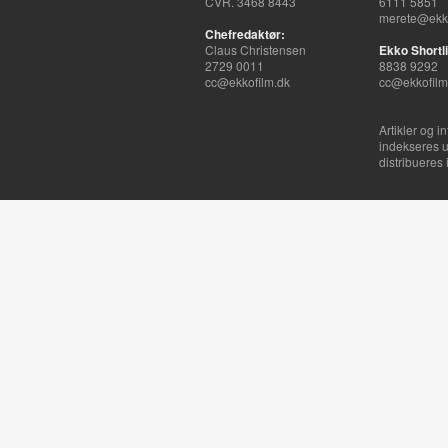
CVR. 3468 8443
6111 5851
merete@ekko
Chefredaktør:
Claus Christensen
Ekko Shortli
2729 0011
8838 9292
cc@ekkofilm.dk
cc@ekkofilm
Artikler og i
indekseres u
distribueres