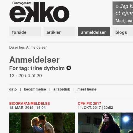
forside
artikler
anmeldelser
blogs
Du er her:
Anmeldelser
Anmeldelser
For tag: trine dyrholm
13 - 20 ud af 20
dato
|
bedømmelse
|
alfabetisk
|
mest læste
BIOGRAFANMELDELSE
CPH PIX 2017
18. MAR. 2019 | 14:04
11. OKT. 2017 | 20:53