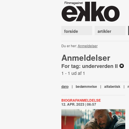
forside
artikler
Du er her:
Anmeldelser
Anmeldelser
For tag: underverden II
1 - 1 ud af 1
dato
|
bedømmelse
|
alfabetisk
|
BIOGRAFANMELDELSE
12. APR. 2023 | 06:57