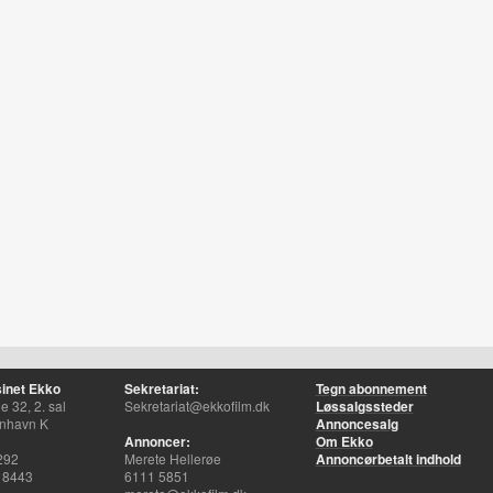
inet Ekko
Sekretariat:
Tegn abonnement
 32, 2. sal
Sekretariat@ekkofilm.dk
Løssalgssteder
nhavn K
Annoncesalg
Annoncer:
Om Ekko
292
Merete Hellerøe
Annoncørbetalt indhold
 8443
6111 5851