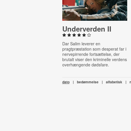
Un­der­ver­den II
Dar Salim leverer en
pragtpræstation som desperat far i
nervepirrende fortsættelse, der
brutalt viser den kriminelle verdens
overhængende dødsfare.
dato
|
bedømmelse
|
alfabetisk
|