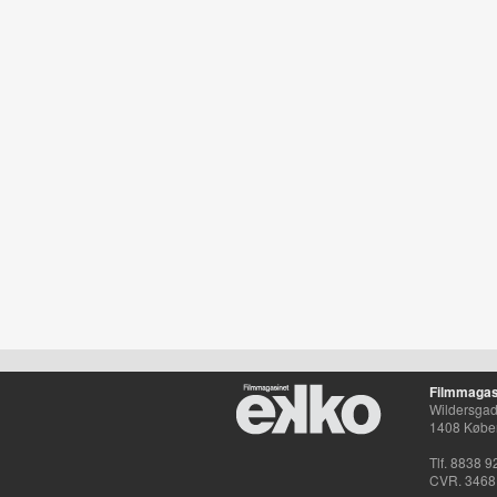
Filmmagas
Wildersgade
1408 Købe
Tlf. 8838 9
CVR. 3468