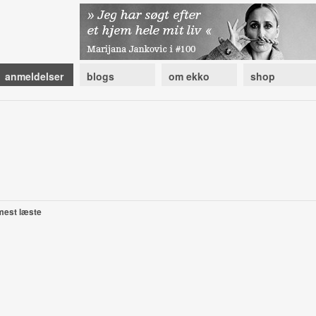
anmeldelser
blogs
om ekko
shop
mest læste