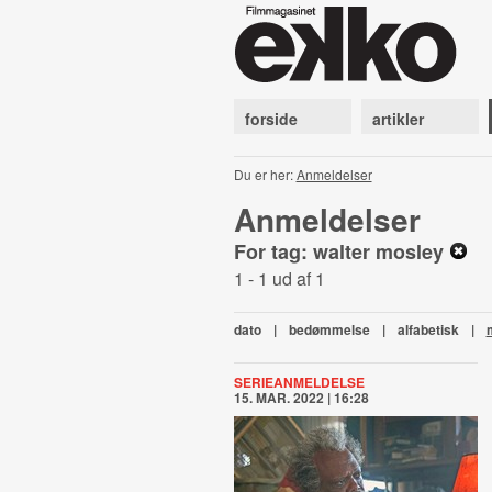
forside
artikler
Du er her:
Anmeldelser
Anmeldelser
For tag: walter mosley
1 - 1 ud af 1
dato
|
bedømmelse
|
alfabetisk
|
SERIEANMELDELSE
15. MAR. 2022 | 16:28