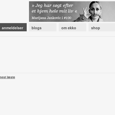
anmeldelser
blogs
om ekko
shop
mest læste