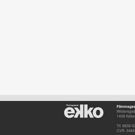
Filmmagas
Wildersgade
1408 Købe
Tlf. 8838 9
CVR. 3468