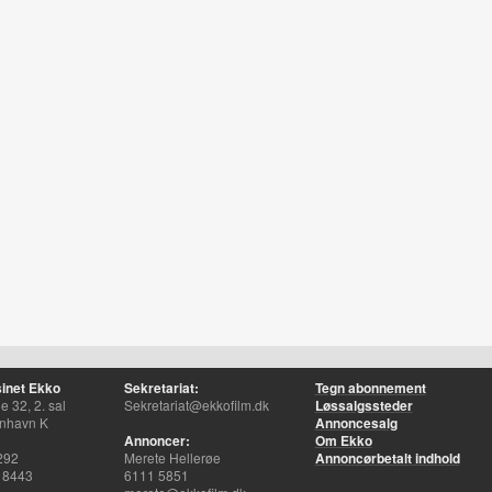
inet Ekko
Sekretariat:
Tegn abonnement
 32, 2. sal
Sekretariat@ekkofilm.dk
Løssalgssteder
nhavn K
Annoncesalg
Annoncer:
Om Ekko
292
Merete Hellerøe
Annoncørbetalt indhold
 8443
6111 5851