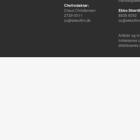
merete@ekko
Chefredaktør:
Claus Christensen
Ekko Shortli
2729 0011
8838 9292
cc@ekkofilm.dk
cc@ekkofilm
Artikler og i
indekseres u
distribueres