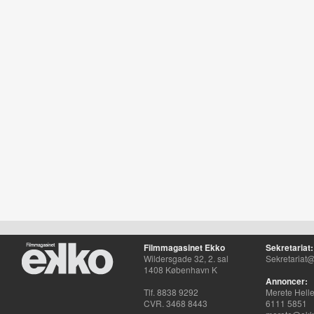
Filmmagasinet Ekko
Sekretariat:
Wildersgade 32, 2. sal
Sekretariat@
1408 København K
Annoncer:
Tlf. 8838 9292
Merete Hell
CVR. 3468 8443
6111 5851