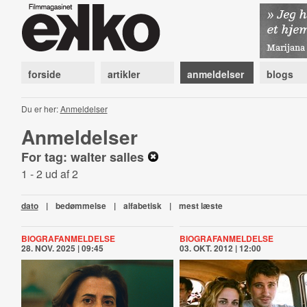
forside
artikler
anmeldelser
blogs
Du er her:
Anmeldelser
Anmeldelser
For tag: walter salles
1 - 2 ud af 2
dato
|
bedømmelse
|
alfabetisk
|
mest læste
BIOGRAFANMELDELSE
BIOGRAFANMELDELSE
28. NOV. 2025 | 09:45
03. OKT. 2012 | 12:00