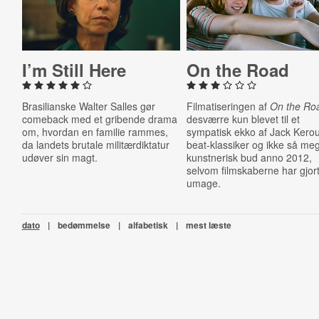
I’m Still Here
On the Road
Brasilianske Walter Salles gør
Filmatiseringen af
On the Ro
comeback med et gribende drama
desværre kun blevet til et
om, hvordan en familie rammes,
sympatisk ekko af Jack Kero
da landets brutale militærdiktatur
beat-klassiker og ikke så meg
udøver sin magt.
kunstnerisk bud anno 2012,
selvom filmskaberne har gjort
umage.
dato
|
bedømmelse
|
alfabetisk
|
mest læste