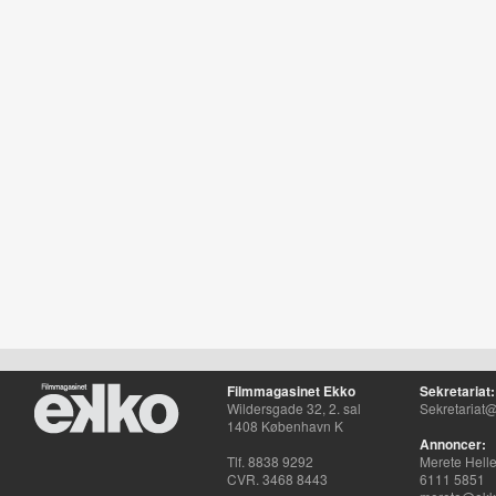
Filmmagasinet Ekko
Sekretariat:
Wildersgade 32, 2. sal
Sekretariat@
1408 København K
Annoncer:
Tlf. 8838 9292
Merete Hell
CVR. 3468 8443
6111 5851