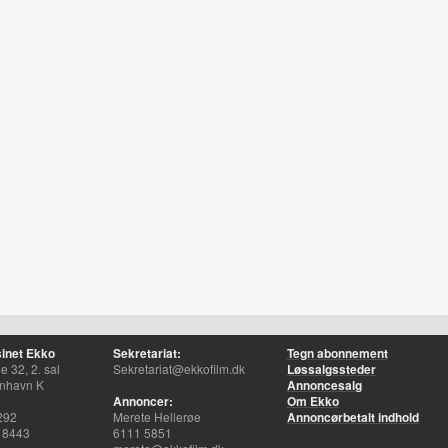
inet Ekko
Sekretariat:
Tegn abonnement
 32, 2. sal
Sekretariat@ekkofilm.dk
Løssalgssteder
nhavn K
Annoncesalg
Annoncer:
Om Ekko
292
Merete Hellerøe
Annoncørbetalt indhold
 8443
6111 5851