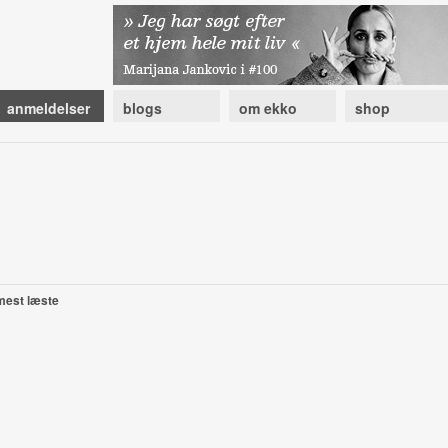
anmeldelser
blogs
om ekko
shop
mest læste