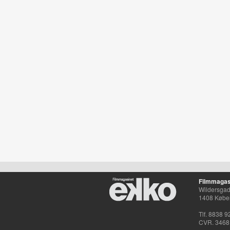
Filmmagas
Wildersgade
1408 Købe
Tlf. 8838 9
CVR. 3468