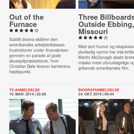
Out of the
Three Bill­board
Furnace
Outside Ebbing
Missouri
Subtilt drama skildrer den
amerikanske arbejderklasses
Med sort humor og eksplosio
frustrationer under finanskrisen
pludselig varme har irsk-briti
gennem en parade af gode
Martin McDonagh skabt året
skuespilpræstationer, hvor
måske mest uforudsigelige o
Christian Bale leverer karrierens
gribende amerikanske film.
højdepunkt.
TV-ANMELDELSE
BIOGRAFANMELDELSE
10. MAR. 2014 | 20:28
24. OKT. 2019 | 09:44