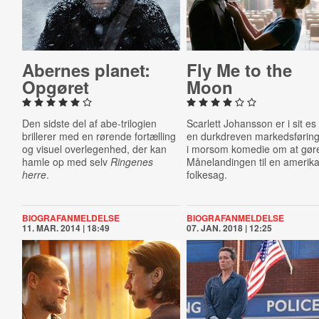
Abernes planet:
Fly Me to the
Opgøret
Moon
Den sidste del af abe-trilogien
Scarlett Johansson er i sit e
brillerer med en rørende fortælling
en durkdreven markedsførin
og visuel overlegenhed, der kan
i morsom komedie om at gør
hamle op med selv
Ringenes
Månelandingen til en amerik
herre
.
folkesag.
BIOGRAFANMELDELSE
BIOGRAFANMELDELSE
11. MAR. 2014 | 18:49
07. JAN. 2018 | 12:25