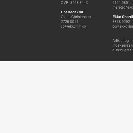
CVR. 3468 8443
6111 5851
merete@ekko
Chefredaktør:
Claus Christensen
Ekko Shortli
2729 0011
8838 9292
cc@ekkofilm.dk
cc@ekkofilm
Artikler og i
indekseres u
distribueres