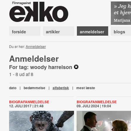
forside
artikler
anmeldelser
blogs
Du er her:
Anmeldelser
Anmeldelser
For tag: woody harrelson
1 - 8 ud af 8
dato
|
bedømmelse
|
alfabetisk
|
mest læste
BIOGRAFANMELDELSE
BIOGRAFANMELDELSE
12. JULI 2017 | 21:48
09. JULI 2024 | 19:04