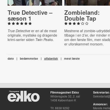
True Detective –
Zom­bi­eland:
sæson 1
Double Tap
True Detective
er en af de mest
Mestrene af zombie-udryddel
originale, mystiske og dragende
tilbage i en 2’er, der minder
krimi-serier siden
Twin Peaks
.
om den første film, men stad
er uforskammet morsom.
dato
|
bedømmelse
|
alfabetisk
|
mest læste
Filmmagasinet Ekko
Sekretariat:
Wildersgade 32, 2. sal
Sekretariat@
1408 København K
Annoncer:
Tlf. 8838 9292
Merete Hell