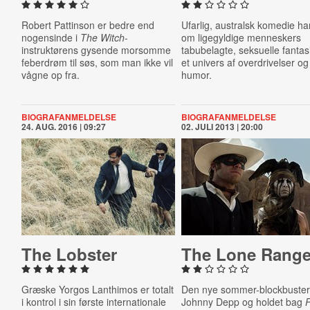
Robert Pattinson er bedre end
Ufarlig, australsk komedie ha
nogensinde i
The Witch
-
om ligegyldige menneskers
instruktørens gysende morsomme
tabubelagte, seksuelle fantasi
feberdrøm til søs, som man ikke vil
et univers af overdrivelser og
vågne op fra.
humor.
BIOGRAFANMELDELSE
BIOGRAFANMELDELSE
24. AUG. 2016 | 09:27
02. JULI 2013 | 20:00
The Lobster
The Lone Range
Græske Yorgos Lanthimos er totalt
Den nye sommer-blockbuster
i kontrol i sin første internationale
Johnny Depp og holdet bag
P