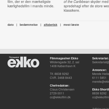
film, der er den mærkeligste
of the Caribbean
skyder med
kærlighedsfilm i mands minde.
spredehagl efter de store we
klassikere.
dato
|
bedømmelse
|
alfabetisk
|
mest læste
Filmmagasinet Ekko
Sekretariat:
Wildersgade 32, 2. sal
Sekretariat@
1408 København K
Annoncer:
Tlf. 8838 9292
Merete Hell
CVR. 3468 8443
6111 5851
merete@ekko
Chefredaktør:
Claus Christensen
Ekko Shortli
2729 0011
8838 9292
cc@ekkofilm.dk
cc@ekkofilm
Artikler og i