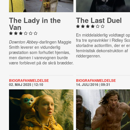
The Lady in the
The Last Duel
Van
En middelalderlig voldtægt o
fra tre synsvinkler i Ridley Sc
Downton Abbey
-darlingen Maggie
storladne actionfilm, der er e
Smith leverer en vidunderlig
feministisk dekonstruktion af
præstation som forhutlet hjemløs,
riddergenren.
men damen i varevognen burde
være forblevet på de skrå brædder.
BIOGRAFANMELDELSE
BIOGRAFANMELDELSE
02. MAJ 2025 | 12:10
14. JULI 2016 | 09:31