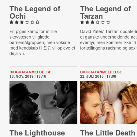
The Legend of
The Legend of
Ochi
Tarzan
En piges kamp for et lille
David Yates’ Tarzan-opdateri
skovvæsen vil glæde
et ganske underholdende act
børnemålgruppen, men voksne
eventyr, men kommer ikke fri
med kendskab til
E.T.
vil opleve et
fortællingens racisme og sex
deja-vu.
BIOGRAFANMELDELSE
BIOGRAFANMELDELSE
13. NOV. 2019 | 13:16
22. JULI 2015 | 17:08
The Light­house
The Little Death