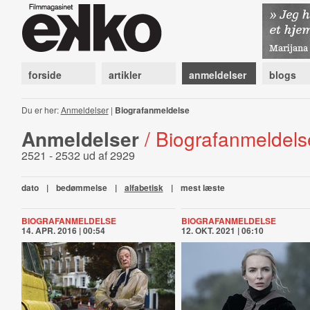
forside
artikler
anmeldelser
blogs
Du er her:
Anmeldelser
|
Biografanmeldelse
Anmeldelser
/ Biografanmeldels
2521 - 2532 ud af 2929
dato
|
bedømmelse
|
alfabetisk
|
mest læste
BIOGRAFANMELDELSE
BIOGRAFANMELDELSE
14. APR. 2016 | 00:54
12. OKT. 2021 | 06:10