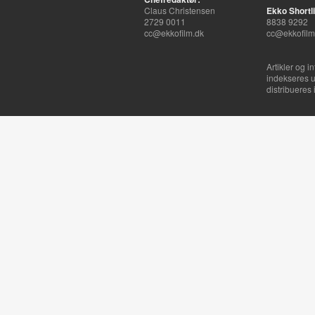
Claus Christensen
Ekko Shortli
2729 0011
8838 9292
cc@ekkofilm.dk
cc@ekkofilm
Artikler og i
indekseres u
distribueres