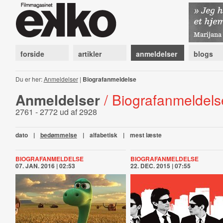
forside
artikler
anmeldelser
blogs
Du er her:
Anmeldelser
|
Biografanmeldelse
Anmeldelser
/ Biografanmeldels
2761 - 2772 ud af 2928
dato
|
bedømmelse
|
alfabetisk
|
mest læste
BIOGRAFANMELDELSE
BIOGRAFANMELDELSE
07. JAN. 2016 | 02:53
22. DEC. 2015 | 07:55