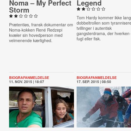
Noma – My Perfect
Legend
Storm
Tom Hardy kommer ikke langt
dobbeltrollen som tyranniser
Prætentiøs, fransk dokumentar om
tvillinger i autentisk
Noma-kokken René Redzepi
gangsterdrama, der hverken 
kvæler sin hovedperson med
fugl eller fisk.
velmenende kærlighed.
BIOGRAFANMELDELSE
BIOGRAFANMELDELSE
11. NOV. 2015 | 18:07
17. SEP. 2015 | 08:50