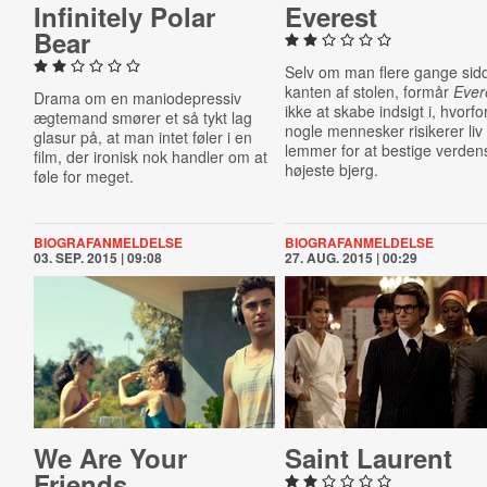
In­fin­itely Polar
Everest
Bear
Selv om man flere gange sid
kanten af stolen, formår
Ever
Drama om en maniodepressiv
ikke at skabe indsigt i, hvorfo
ægtemand smører et så tykt lag
nogle mennesker risikerer liv
glasur på, at man intet føler i en
lemmer for at bestige verden
film, der ironisk nok handler om at
højeste bjerg.
føle for meget.
BIOGRAFANMELDELSE
BIOGRAFANMELDELSE
03. SEP. 2015 | 09:08
27. AUG. 2015 | 00:29
We Are Your
Saint Laurent
Friends