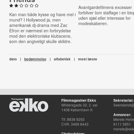
Avantgardefilmens excesser
forbliver tom staffage i en bio
Kan man både kysse og have mel i
uden sjæl eller interesse for
mund? I Hollywood ja, men
modeskaberen.
amerikansk dj-drama med Zac
Efron er nærmest en forbrydelse
mod den elektroniske klubscene,
som den angiveligt skulle skildre.
dato
|
bedømmelse
|
alfabetisk
|
mest læste
Filmmagasinet Ekko
Sekretariat:
Wildersgade 32, 2. sal
Sekretariat@
1408 København K
Annoncer:
Tlf. 8838 9292
Merete Hell
CVR. 3468 8443
6111 5851
merete@ekko
Chefredaktør: