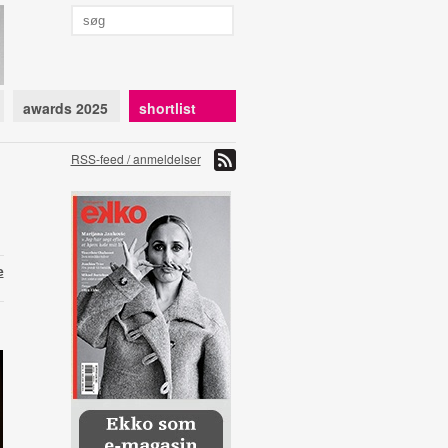
awards 2025
shortlist
RSS-feed / anmeldelser
e