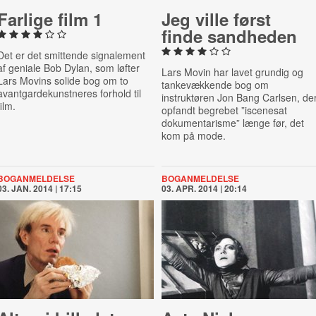
Farlige film 1
Jeg ville først
finde sandheden
Det er det smittende signalement
af geniale Bob Dylan, som løfter
Lars Movin har lavet grundig og
Lars Movins solide bog om to
tankevækkende bog om
avantgardekunstneres forhold til
instruktøren Jon Bang Carlsen, de
film.
opfandt begrebet ”iscenesat
dokumentarisme” længe før, det
kom på mode.
BOGANMELDELSE
BOGANMELDELSE
03. JAN. 2014 | 17:15
03. APR. 2014 | 20:14