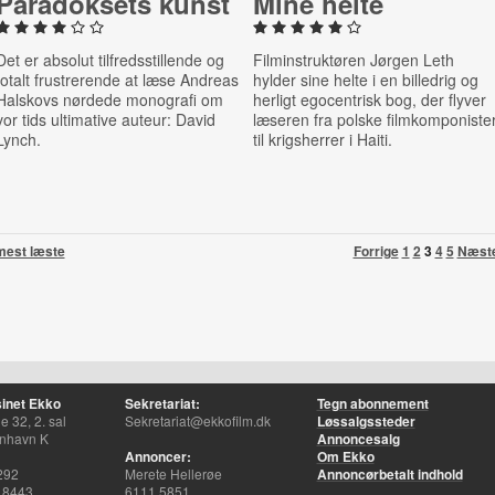
Pa­ra­dok­sets kunst
Mine helte
Det er absolut tilfredsstillende og
Filminstruktøren Jørgen Leth
totalt frustrerende at læse Andreas
hylder sine helte i en billedrig og
Halskovs nørdede monografi om
herligt egocentrisk bog, der flyver
vor tids ultimative auteur: David
læseren fra polske filmkomponiste
Lynch.
til krigsherrer i Haiti.
mest læste
Forrige
1
2
3
4
5
Næst
inet Ekko
Sekretariat:
Tegn abonnement
 32, 2. sal
Sekretariat@ekkofilm.dk
Løssalgssteder
nhavn K
Annoncesalg
Annoncer:
Om Ekko
292
Merete Hellerøe
Annoncørbetalt indhold
 8443
6111 5851