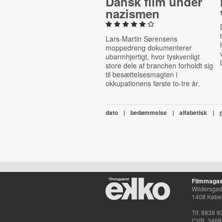
Dansk film under
nazismen
Lars-Martin Sørensens
moppedreng dokumenterer
ubarmhjertigt, hvor tyskvenligt
store dele af branchen forholdt sig
til besættelsesmagten i
okkupationens første to-tre år.
dato
|
bedømmelse
|
alfabetisk
|
Filmmagas
Wildersgade
1408 Købe
Tlf. 8838 9
CVR. 3468