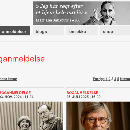
anmeldelser
blogs
om ekko
shop
ganmeldelse
mest læste
Forrige
1
2
3
4
5
Næst
BOGANMELDELSE
BOGANMELDELSE
03. NOV. 2024 | 11:34
26. JULI 2025 | 16:09