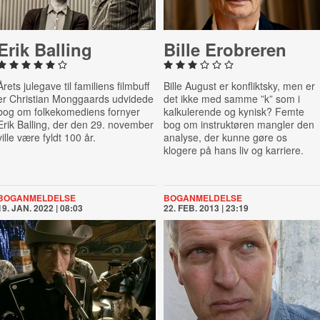
Erik Balling
Bille Erobreren
Årets julegave til familiens filmbuff
Bille August er konfliktsky, men er
er Christian Monggaards udvidede
det ikke med samme ”k” som i
bog om folkekomediens fornyer
kalkulerende og kynisk? Femte
Erik Balling, der den 29. november
bog om instruktøren mangler den
ville være fyldt 100 år.
analyse, der kunne gøre os
klogere på hans liv og karriere.
BOGANMELDELSE
BOGANMELDELSE
19. JAN. 2022 | 08:03
22. FEB. 2013 | 23:19