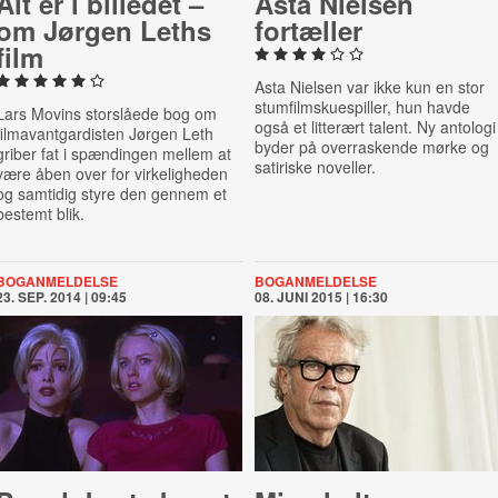
Alt er i billedet –
Asta Nielsen
om Jørgen Leths
fortæller
film
Asta Nielsen var ikke kun en stor
stumfilmskuespiller, hun havde
Lars Movins storslåede bog om
også et litterært talent. Ny antologi
filmavantgardisten Jørgen Leth
byder på overraskende mørke og
griber fat i spændingen mellem at
satiriske noveller.
være åben over for virkeligheden
og samtidig styre den gennem et
bestemt blik.
BOGANMELDELSE
BOGANMELDELSE
23. SEP. 2014 | 09:45
08. JUNI 2015 | 16:30