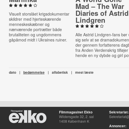
Mad – The War
Diaries of Astrid
Visuelt storslået krigsdokumentar
Lindgren
skildrer med hjerteskærende
menneskeskæbner og
nærværende portrætter både
brutaliteten og ungdommens
Alle Astrid Lindgren-fans bør
gåpåmod midt i Ukraines ruiner.
sig selv at se dramadokumen
der gennem forfatterens dag
fra Anden Verdenskrig tilføjer
hende en ny dybde og girl po
dato
|
bedømmelse
|
alfabetisk
|
mest læste
Filmmagasinet Ekko
Sekretariat:
Wildersgade 32, 2. sal
Sekretariat@
1408 København K
Annoncer: