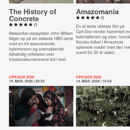
The History of
Ama­zo­ma­nia
Concrete
En af årets vildeste film på
Cph:Dox vender kameraet m
Newyorker-essayisten John Wilson
kolonialismen og viser, hvor
følger op på sin elskede HBO-serie
Korubo-folket i Amazonas
med en frit associerende,
oplevede mødet med den hv
hylemorsom og overraskende
mand for 30 år siden.
dybsindig refleksion over
freelancekunstnerens lod i livet.
CPH:DOX 2026
CPH:DOX 2026
14. MAR. 2026 | 20:25
14. MAR. 2026 | 10:54