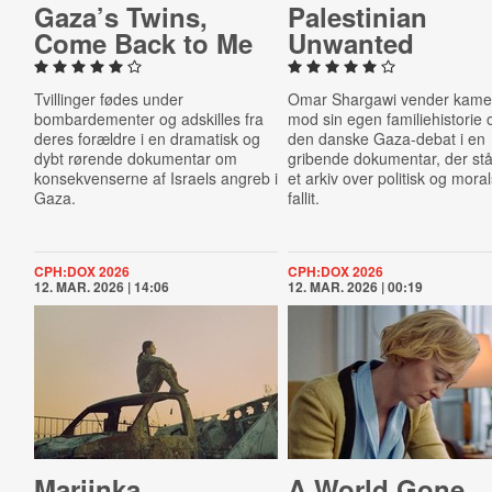
Gaza’s Twins,
Palestini­an
Come Back to Me
Unwanted
Tvillinger fødes under
Omar Shargawi vender kame
bombardementer og adskilles fra
mod sin egen familiehistorie 
deres forældre i en dramatisk og
den danske Gaza-debat i en
dybt rørende dokumentar om
gribende dokumentar, der st
konsekvenserne af Israels angreb i
et arkiv over politisk og mora
Gaza.
fallit.
CPH:DOX 2026
CPH:DOX 2026
12. MAR. 2026 | 14:06
12. MAR. 2026 | 00:19
Mariinka
A World Gone