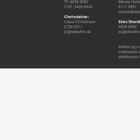
Tlf. 8838 9292
Merete Hell
CVR. 3468 8443
6111 5851
merete@ekko
Chefredaktør:
Claus Christensen
Ekko Shortli
2729 0011
8838 9292
cc@ekkofilm.dk
cc@ekkofilm
Artikler og i
indekseres u
distribueres