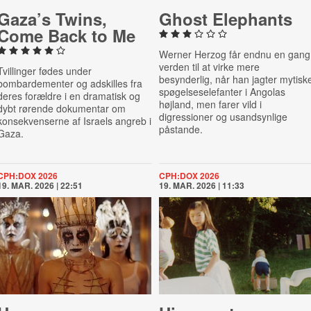
Gaza’s Twins,
Ghost Elephants
Come Back to Me
Werner Herzog får endnu en gang
verden til at virke mere
Tvillinger fødes under
besynderlig, når han jagter mytisk
bombardementer og adskilles fra
spøgelseselefanter i Angolas
deres forældre i en dramatisk og
højland, men farer vild i
dybt rørende dokumentar om
digressioner og usandsynlige
konsekvenserne af Israels angreb i
påstande.
Gaza.
CPH:DOX 2026
CPH:DOX 2026
19. MAR. 2026 | 22:51
19. MAR. 2026 | 11:33