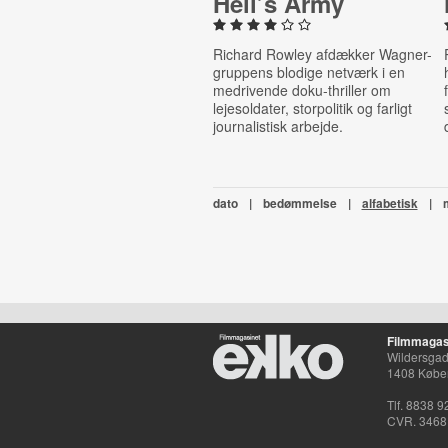
Hell’s Army
Richard Rowley afdækker Wagner-
gruppens blodige netværk i en
medrivende doku-thriller om
lejesoldater, storpolitik og farligt
journalistisk arbejde.
dato
|
bedømmelse
|
alfabetisk
|
Filmmagas
Wildersgade
1408 Købe
Tlf. 8838 9
CVR. 3468