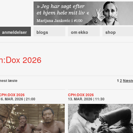
anmeldelser
blogs
om ekko
shop
h:Dox 2026
mest læste
1
2
Næst
CPH:DOX 2026
CPH:DOX 2026
16. MAR. 2026 | 21:00
13. MAR. 2026 | 11:30