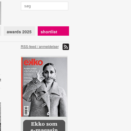
awards 2025
shortlist
RSS-feed / anmeldelser
e