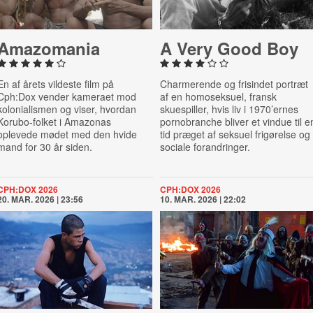
Ama­zo­ma­nia
A Very Good Boy
En af årets vildeste film på
Charmerende og frisindet portræt
Cph:Dox vender kameraet mod
af en homoseksuel, fransk
kolonialismen og viser, hvordan
skuespiller, hvis liv i 1970’ernes
Korubo-folket i Amazonas
pornobranche bliver et vindue til e
oplevede mødet med den hvide
tid præget af seksuel frigørelse og
mand for 30 år siden.
sociale forandringer.
CPH:DOX 2026
CPH:DOX 2026
20. MAR. 2026 | 23:56
10. MAR. 2026 | 22:02