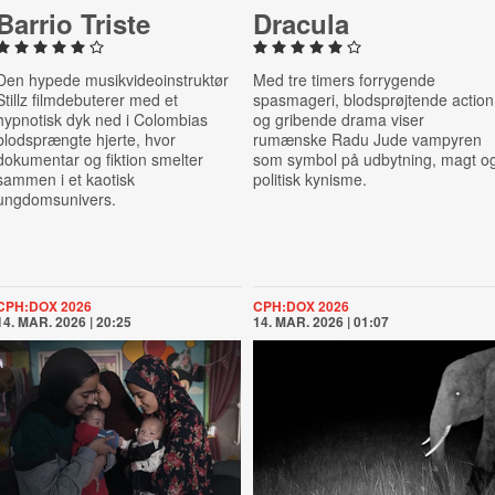
Barrio Triste
Dracula
Den hypede musikvideoinstruktør
Med tre timers forrygende
Stillz filmdebuterer med et
spasmageri, blodsprøjtende action
hypnotisk dyk ned i Colombias
og gribende drama viser
blodsprængte hjerte, hvor
rumænske Radu Jude vampyren
dokumentar og fiktion smelter
som symbol på udbytning, magt o
sammen i et kaotisk
politisk kynisme.
ungdomsunivers.
CPH:DOX 2026
CPH:DOX 2026
14. MAR. 2026 | 20:25
14. MAR. 2026 | 01:07