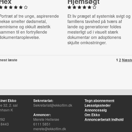
Hex
Hjemsøgt
Portræt af tre unge, aspirerende
Et liv præget af systemisk svigt og
hekse smelter dødsmetal,
familiens tavshed på tværs af
feminisme og okkult æstetik
lande og generationer foldes
sammen til en fortryllende
mesterligt ud i visuelt stærk
dokumentaroplevelse.
dokumentar om adoptionens
skjulte omkostninger.
mest læste
1
2
Næst
inet Ekko
Sekretariat:
Tegn abonnement
 32, 2. sal
Sekretariat@ekkofilm.dk
Løssalgssteder
nhavn K
Annoncesalg
Annoncer:
Om Ekko
292
Merete Hellerøe
Annoncørbetalt indhold
 8443
6111 5851
merete@ekkofilm.dk