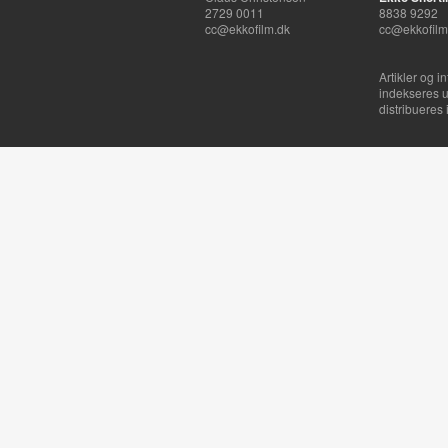
2729 0011
8838 9292
cc@ekkofilm.dk
cc@ekkofilm
Artikler og i
indekseres u
distribueres