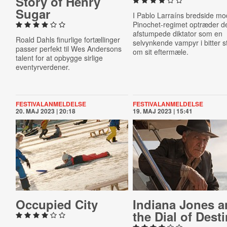
Story of Henry
Sugar
I Pablo Larraíns bredside mo
Pinochet-regimet optræder d
afstumpede diktator som en
Roald Dahls finurlige fortællinger
selvynkende vampyr i bitter st
passer perfekt til Wes Andersons
om sit eftermæle.
talent for at opbygge sirlige
eventyrverdener.
FESTIVALANMELDELSE
FESTIVALANMELDELSE
20. MAJ 2023 | 20:18
19. MAJ 2023 | 15:41
Occupied City
Indiana Jones 
the Dial of Dest