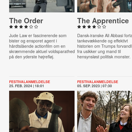
The Order
The Ap­pren­tice
Jude Law er fascinerende som
Dansk-iranske Ali Abbasi fort
bister og ensporet agent i
tankevækkende og effektivt
hårdtslående actionfilm om en
historien om Trumps forvandl
skræmmende aktuel voldsparathed
fra usikker ung mand til
på den yderste højrefløj.
hensynsløst politisk monster.
FESTIVALANMELDELSE
FESTIVALANMELDELSE
25. FEB. 2024 | 18:01
05. SEP. 2023 | 07:30