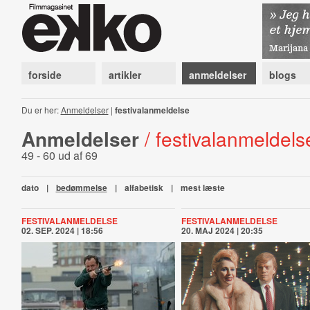
forside
artikler
anmeldelser
blogs
Du er her:
Anmeldelser
|
festivalanmeldelse
Anmeldelser
/ festivalanmeldels
49 - 60 ud af 69
dato
|
bedømmelse
|
alfabetisk
|
mest læste
FESTIVALANMELDELSE
FESTIVALANMELDELSE
02. SEP. 2024 | 18:56
20. MAJ 2024 | 20:35