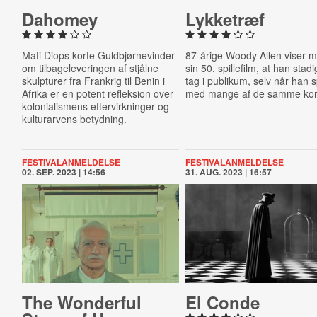
Dahomey
Lykketræf
Mati Diops korte Guldbjørnevinder
87-årige Woody Allen viser 
om tilbageleveringen af stjålne
sin 50. spillefilm, at han stad
skulpturer fra Frankrig til Benin i
tag i publikum, selv når han sp
Afrika er en potent refleksion over
med mange af de samme kor
kolonialismens eftervirkninger og
kulturarvens betydning.
FESTIVALANMELDELSE
FESTIVALANMELDELSE
02. SEP. 2023 | 14:56
31. AUG. 2023 | 16:57
The Wonderful
El Conde