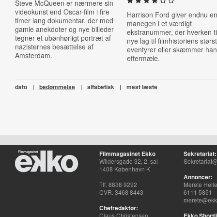
Steve McQueen er nærmere sin
videokunst end Oscar-film i fire
Harrison Ford giver endnu en 
timer lang dokumentar, der med
manegen i et værdigt
gamle anekdoter og nye billeder
ekstranummer, der hverken til
tegner et ubønhørligt portræt af
nye lag til filmhistoriens størs
nazisternes besættelse af
eventyrer eller skæmmer ha
Amsterdam.
eftermæle.
dato
|
bedømmelse
|
alfabetisk
|
mest læste
Filmmagasinet Ekko
Sekretariat:
Wildersgade 32, 2. sal
Sekretariat@
1408 København K
Annoncer:
Tlf. 8838 9292
Merete Hell
CVR. 3468 8443
6111 5851
merete@ekko
Chefredaktør:
Claus Christensen
Ekko Shortli