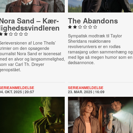
Nora Sand – Kær­
The Abandons
lig­heds­svind­le­ren
Sympatisk modtræk til Taylor
Sheridans reaktionære
Serieversionen af Lone Theils’
revolverunivers er en rodløs
krimier om den opsøgende
ramasjang uden sammenhæng og
journalist Nora Sand er iscenesat
med lige så megen humor som en
med en alvor og langsommelighed,
dødsannonce.
som var Carl Th. Dreyer
genopstået.
SERIEANMELDELSE
SERIEANMELDELSE
04. OKT. 2025 | 20:57
23. MAR. 2025 | 16:09