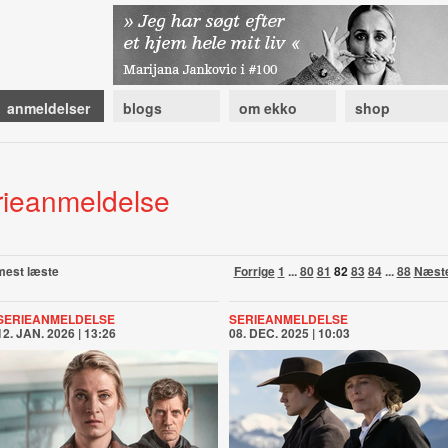
anmeldelser
blogs
om ekko
shop
rieanmeldelse
mest læste
Forrige
1
...
80
81
82
83
84
...
88
Næst
SERIEANMELDELSE
SERIEANMELDELSE
12. JAN. 2026 | 13:26
08. DEC. 2025 | 10:03