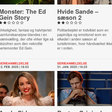
Monster: The Ed
Hvide Sande –
Gein Story
sæson 2
Virkelighed, fantasi og halvhjertet
Politiarbejdet er indviklet som en
samfundsanalyse blandes i en
papirclips og emotionel som en
pærevælling, der ofte virker lige så
elkedel i anden sæson af
skizofren som den nekrofile
turistkrimien, hvor håndværket ikk
seriemorder Ed Gein.
er i orden.
SERIEANMELDELSE
SERIEANMELDELSE
12. FEB. 2025 | 18:53
31. JAN. 2025 | 16:23