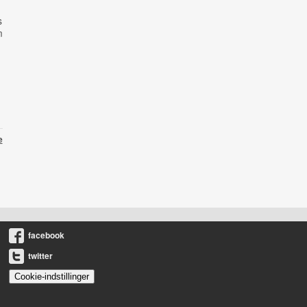
s
m
e
facebook
twitter
Cookie-indstillinger