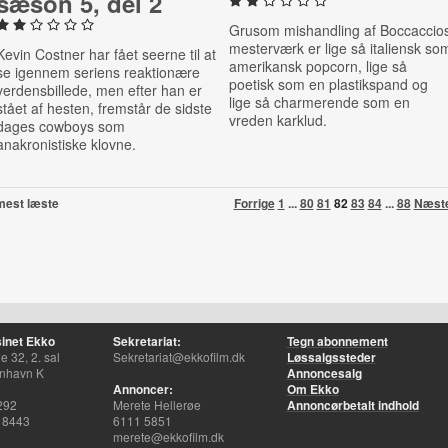
sæson 5, del 2
Grusom mishandling af Boccaccio
mesterværk er lige så italiensk so
Kevin Costner har fået seerne til at
amerikansk popcorn, lige så
se igennem seriens reaktionære
poetisk som en plastikspand og
verdensbillede, men efter han er
lige så charmerende som en
stået af hesten, fremstår de sidste
vreden karklud.
dages cowboys som
anakronistiske klovne.
mest læste
Forrige
1
...
80
81
82
83
84
...
88
Næst
inet Ekko
Sekretariat:
Tegn abonnement
 32, 2. sal
Sekretariat@ekkofilm.dk
Løssalgssteder
nhavn K
Annoncesalg
Annoncer:
Om Ekko
292
Merete Hellerøe
Annoncørbetalt indhold
 8443
6111 5851
merete@ekkofilm.dk