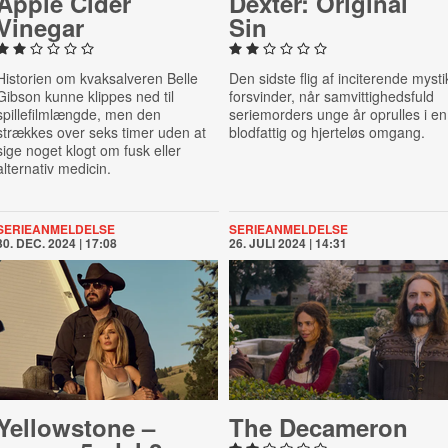
Apple Cider
Dexter: Original
Vinegar
Sin
Historien om kvaksalveren Belle
Den sidste flig af inciterende mysti
Gibson kunne klippes ned til
forsvinder, når samvittighedsfuld
spillefilmlængde, men den
seriemorders unge år oprulles i en
strækkes over seks timer uden at
blodfattig og hjerteløs omgang.
sige noget klogt om fusk eller
alternativ medicin.
SERIEANMELDELSE
SERIEANMELDELSE
30. DEC. 2024 | 17:08
26. JULI 2024 | 14:31
Yel­low­stone –
The Decameron