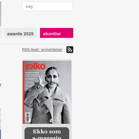
awards 2025
shortlist
RSS-feed / anmeldelser
e