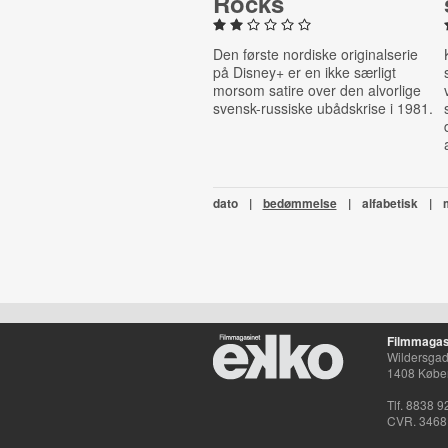
Rocks
Den første nordiske originalserie
på Disney+ er en ikke særligt
morsom satire over den alvorlige
svensk-russiske ubådskrise i 1981.
dato
|
bedømmelse
|
alfabetisk
|
Filmmagas
Wildersgade
1408 Købe
Tlf. 8838 9
CVR. 3468