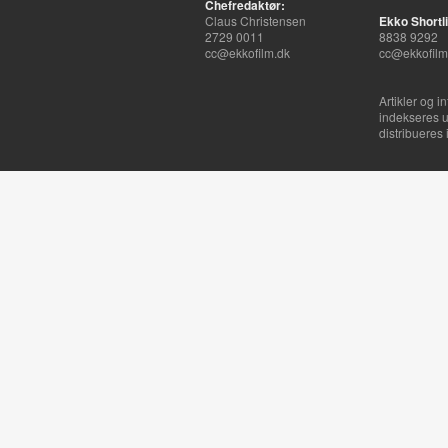
Chefredaktør:
Claus Christensen
Ekko Shortli
2729 0011
8838 9292
cc@ekkofilm.dk
cc@ekkofilm
Artikler og i
indekseres u
distribueres