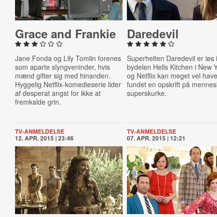
Grace and Frankie
Daredevil
Jane Fonda og Lily Tomlin forenes
Superhelten Daredevil er løs 
som aparte slyngveninder, hvis
bydelen Hells Kitchen i New Y
mænd gifter sig med hinanden.
og Netflix kan meget vel hav
Hyggelig Netflix-komedieserie lider
fundet en opskrift på mennes
af desperat angst for ikke at
superskurke.
fremkalde grin.
TV-ANMELDELSE
TV-ANMELDELSE
12. APR. 2015 | 23:46
07. APR. 2015 | 12:21