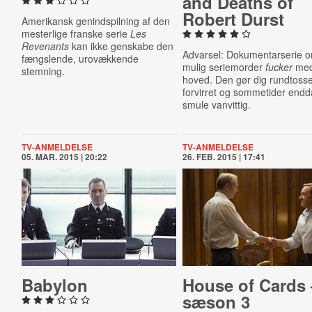
and Deaths of
Robert Durst
Amerikansk genindspilning af den
mesterlige franske serie
Les
Revenants
kan ikke genskabe den
Advarsel: Dokumentarserie 
fængslende, urovækkende
mulig seriemorder
fucker
med
stemning.
hoved. Den gør dig rundtosse
forvirret og sommetider endd
smule vanvittig.
TV-ANMELDELSE
TV-ANMELDELSE
05. MAR. 2015 | 20:22
26. FEB. 2015 | 17:41
Babylon
House of Cards 
sæson 3