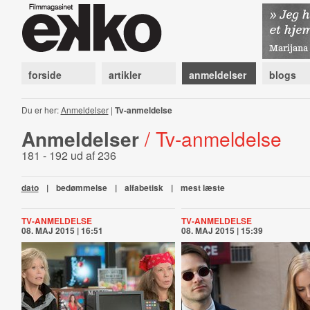
forside
artikler
anmeldelser
blogs
Du er her:
Anmeldelser
|
Tv-anmeldelse
Anmeldelser
/ Tv-anmeldelse
181 - 192 ud af 236
dato
|
bedømmelse
|
alfabetisk
|
mest læste
TV-ANMELDELSE
TV-ANMELDELSE
08. MAJ 2015 | 16:51
08. MAJ 2015 | 15:39