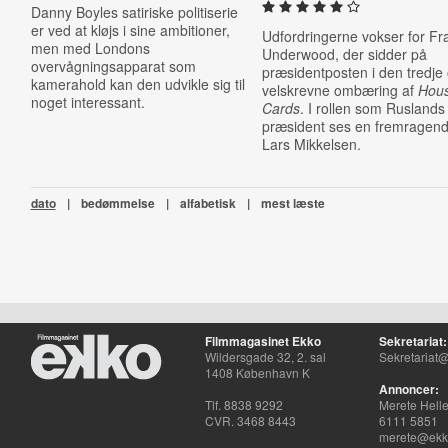
Danny Boyles satiriske politiserie
er ved at kløjs i sine ambitioner,
Udfordringerne vokser for Fr
men med Londons
Underwood, der sidder på
overvågningsapparat som
præsidentposten i den tredje
kamerahold kan den udvikle sig til
velskrevne ombæring af
Hous
noget interessant.
Cards
. I rollen som Ruslands
præsident ses en fremragen
Lars Mikkelsen.
dato
|
bedømmelse
|
alfabetisk
|
mest læste
Filmmagasinet Ekko
Sekretariat:
Wildersgade 32, 2. sal
Sekretariat@
1408 København K
Annoncer:
Tlf. 8838 9292
Merete Hell
CVR. 3468 8443
6111 5851
merete@ekko