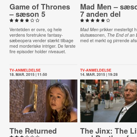
Game of Thrones
Mad Men – sæs
– sæson 5
7 anden del
Ventetiden er ovre, og hele
Mad Men
prikker mesterligt h
verdens foretrukne fantasy-
slutsæsonen,
The End of an 
sæbeopera vender stærkt tilbage
med et mørkt og pirrende afsn
med morderiske intriger. De første
fire episoder holder niveauet.
TV-ANMELDELSE
TV-ANMELDELSE
18. MAR. 2015 | 11:50
14. MAR. 2015 | 19:28
The Returned
The Jinx: The Li