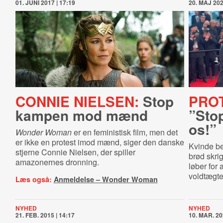
01. JUNI 2017 | 17:19
20. MAJ 202
CONNIE NIELSEN:
Stop
PROT
kampen mod mænd
”Sto
os!”
Wonder Woman
er en feministisk film, men det
er ikke en protest imod mænd, siger den danske
Kvinde be
stjerne Connie Nielsen, der spiller
brød skri
amazonernes dronning.
løber for 
voldtægter
Læs også:
Anmeldelse – Wonder Woman
NYHED
NYHED
21. FEB. 2015 | 14:17
10. MAR. 20