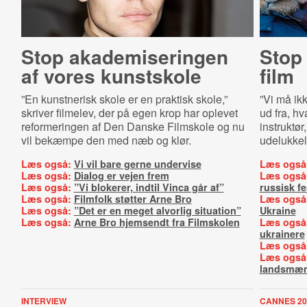
Stop aka­de­mi­se­rin­gen
Stop 
af vores kunstskole
film
”En kunstnerisk skole er en praktisk skole,”
”Vi må ik
skriver filmelev, der på egen krop har oplevet
ud fra, hv
reformeringen af Den Danske Filmskole og nu
instruktør
vil bekæmpe den med næb og klør.
udelukkel
Læs også:
Vi vil bare gerne undervise
Læs også
Læs også:
Dialog er vejen frem
Læs også
Læs også:
”Vi blokerer, indtil Vinca går af”
russisk fe
Læs også:
Filmfolk støtter Arne Bro
Læs også
Læs også:
”Det er en meget alvorlig situation”
Ukraine
Læs også:
Arne Bro hjemsendt fra Filmskolen
Læs også
ukrainere
Læs også
Læs også
landsmæ
INTERVIEW
CANNES 20