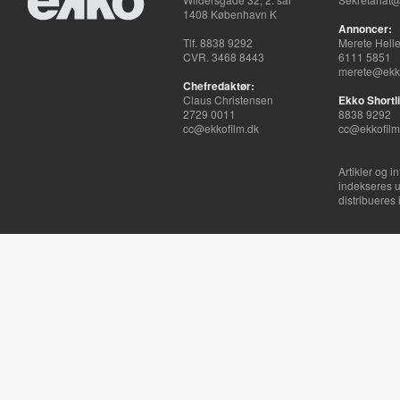
1408 København K
Annoncer:
Tlf. 8838 9292
Merete Hell
CVR. 3468 8443
6111 5851
merete@ekko
Chefredaktør:
Claus Christensen
Ekko Shortli
2729 0011
8838 9292
cc@ekkofilm.dk
cc@ekkofilm
Artikler og i
indekseres u
distribueres