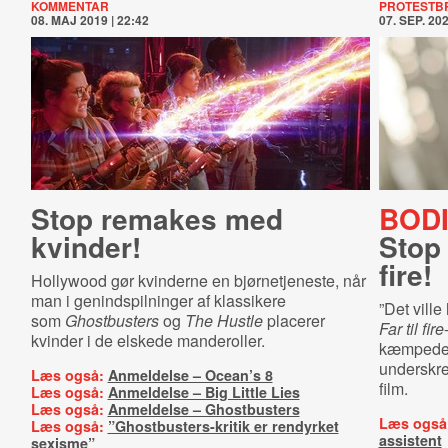
KOMMENTAR
PROTESTB
08. MAJ 2019 | 22:42
07. SEP. 202
Stop remakes med
BOD
kvinder!
Stop 
fire!
Hollywood gør kvinderne en bjørnetjeneste, når
man i genindspilninger af klassikere
”Det ville 
som
Ghostbusters
og
The Hustle
placerer
Far til fire
kvinder i de elskede manderoller.
kæmpede fo
underskre
Læs også:
Anmeldelse – Ocean’s 8
film.
Læs også:
Anmeldelse – Big Little Lies
Læs også:
Anmeldelse – Ghostbusters
Læs også
Læs også:
”Ghostbusters-kritik er rendyrket
assistent
sexisme”