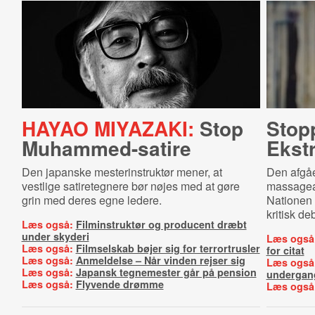
HAYAO MIYAZAKI:
Stop
Stop
Muham­med-​sa­ti­re
Ekst
Den japanske mesterinstruktør mener, at
Den afgåe
vestlige satiretegnere bør nøjes med at gøre
massagean
grin med deres egne ledere.
Nationen 
kritisk de
Læs også:
Filminstruktør og producent dræbt
under skyderi
Læs også
Læs også:
Filmselskab bøjer sig for terrortrusler
for citat
Læs også:
Anmeldelse – Når vinden rejser sig
Læs også
Læs også:
Japansk tegnemester går på pension
undergan
Læs også:
Flyvende drømme
Læs også