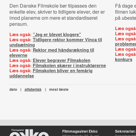
Den Danske Filmskole bør tilpasses den
Få dage e
enkelte elev, skriver to tidligere elever, der er
filmen lu
imod planerne om mere et standardiseret
på ubeste
pensum.
Læs også
Læs også
Læs også:
”Jeg er blevet klogere”
Læs også
Læs også:
Tidligere rektor kommer Vinca til
probleme
undsætning
Læs også
Læs også:
Rektor med håndsrækning til
Læs også
eleverne
konkurs
Læs også:
Elever begraver Filmskolen
Læs også:
Filmskolen skærer i instruktørerne
Læs også:
Filmskolen bliver en femårig
uddannelse
dato
|
alfabetisk
|
mest læste
Filmmagasinet Ekko
Sekretariat:
Wildersgade 32, 2. sal
Sekretariat@