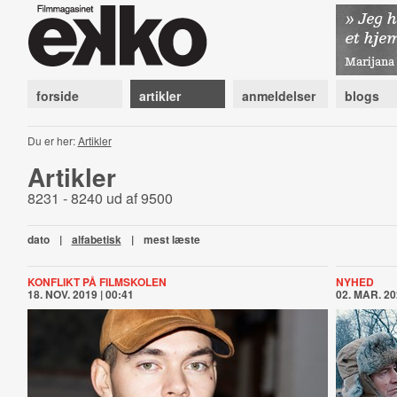
forside
artikler
anmeldelser
blogs
Du er her:
Artikler
Artikler
8231 - 8240 ud af 9500
dato
|
alfabetisk
|
mest læste
KONFLIKT PÅ FILMSKOLEN
NYHED
18. NOV. 2019 | 00:41
02. MAR. 20