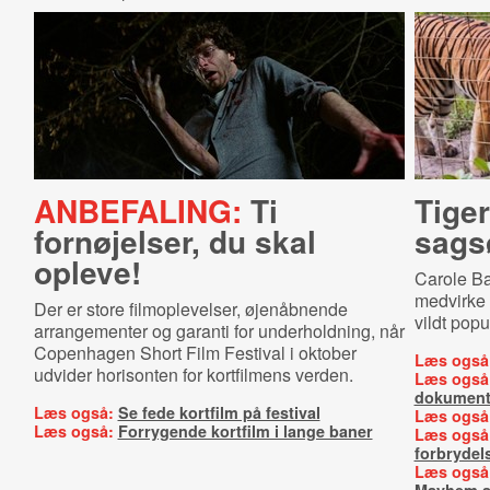
ANBEFALING:
Ti
Tiger
fornøjelser, du skal
sagsø
opleve!
Carole Bas
medvirke 
Der er store filmoplevelser, øjenåbnende
vildt popu
arrangementer og garanti for underholdning, når
Copenhagen Short Film Festival i oktober
Læs også
udvider horisonten for kortfilmens verden.
Læs også
dokument
Læs også:
Se fede kortfilm på festival
Læs også
Læs også:
Forrygende kortfilm i lange baner
Læs også
forbrydel
Læs også