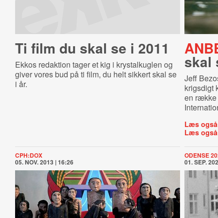
Ti film du skal se i 2011
ANBE
skal
Ekkos redaktion tager et kig i krystalkuglen og
giver vores bud på ti film, du helt sikkert skal se
Jeff Bezo
i år.
krigsdigt
en række 
Internatio
Læs også
Læs også
CPH:DOX
ODENSE 20
05. NOV. 2013 | 16:26
01. SEP. 202