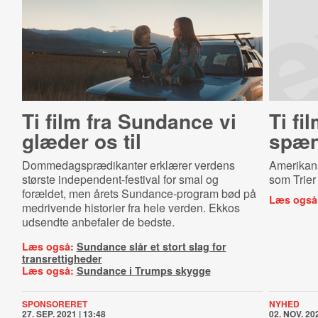
Ti film fra Sundance vi
Ti fi
glæder os til
spæn
Dommedagsprædikanter erklærer verdens
Amerikansk
største independent-festival for smal og
som Trier
forældet, men årets Sundance-program bød på
Læs også
medrivende historier fra hele verden. Ekkos
udsendte anbefaler de bedste.
Læs også:
Sundance slår et stort slag for
transrettigheder
Læs også:
Sundance i Trumps skygge
SPONSORERET
NYHED
27. SEP. 2021 | 13:48
02. NOV. 202