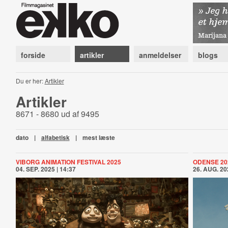
forside
artikler
anmeldelser
blogs
Du er her:
Artikler
Artikler
8671 - 8680 ud af 9495
dato
|
alfabetisk
|
mest læste
VIBORG ANIMATION FESTIVAL 2025
ODENSE 20
04. SEP. 2025 | 14:37
26. AUG. 20