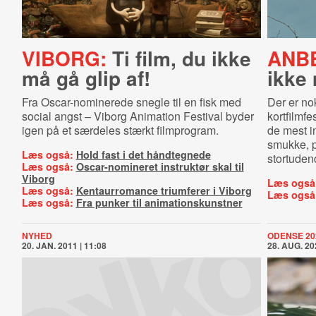
VIBORG:
Ti film, du ikke
ANBE
må gå glip af!
ikke
Fra Oscar-nominerede snegle til en fisk med
Der er no
social angst – Viborg Animation Festival byder
kortfilmfe
igen på et særdeles stærkt filmprogram.
de mest i
smukke, p
Læs også:
Hold fast i det håndtegnede
stortuden
Læs også:
Oscar-nomineret instruktør skal til
Viborg
Læs også
Læs også:
Kentaurromance triumferer i Viborg
Læs også
Læs også:
Fra punker til animationskunstner
NYHED
ODENSE 20
20. JAN. 2011 | 11:08
28. AUG. 20