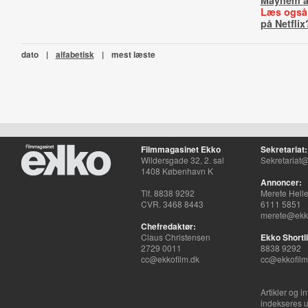
Mayhem a
Læs også
på Netflix
dato
|
alfabetisk
|
mest læste
Filmmagasinet Ekko
Sekretariat:
Wildersgade 32, 2. sal
Sekretariat@
1408 København K
Annoncer:
Tlf. 8838 9292
Merete Hell
CVR. 3468 8443
6111 5851
merete@ekko
Chefredaktør:
Claus Christensen
Ekko Shortli
2729 0011
8838 9292
cc@ekkofilm.dk
cc@ekkofilm
Artikler og i
indekseres u