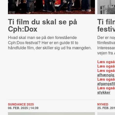
Ti film du skal se på
Ti fi
Cph:Dox
festi
Hvad skal man se på den forestående
Der er no
Cph:Dox-festival? Her er en guide til to
filmfestiv
håndfulde film, der skiller sig ud fra mængden.
interessa
vejen fra 
Læs også
Læs også
Læs også
afhængig 
Læs også
afgangsfi
Læs også
stykker
SUNDANCE 2025
NYHED
06. FEB. 2025 | 14:39
25. FEB. 201