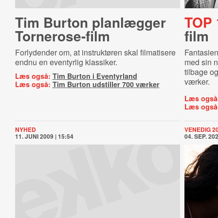
Tim Burton planlægger
TOP 
Tornerose-film
film
Forlydender om, at instruktøren skal filmatisere
Fantasien
endnu en eventyrlig klassiker.
med sin 
tilbage o
Læs også:
Tim Burton i Eventyrland
værker.
Læs også:
Tim Burton udstiller 700 værker
Læs også
Læs også
NYHED
VENEDIG 2
11. JUNI 2009 | 15:54
04. SEP. 202