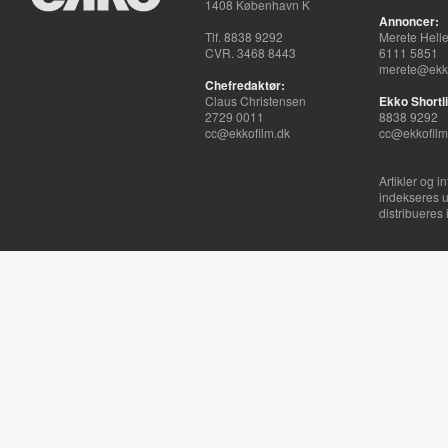
1408 København K
Annoncer:
Tlf. 8838 9292
Merete Hell
CVR. 3468 8443
6111 5851
merete@ekko
Chefredaktør:
Claus Christensen
Ekko Shortli
2729 0011
8838 9292
cc@ekkofilm.dk
cc@ekkofilm
Artikler og i
indekseres u
distribueres