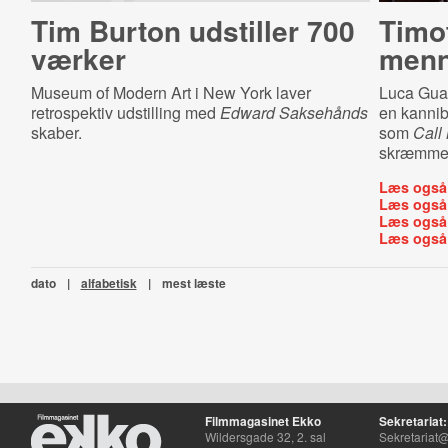
Tim Burton udstiller 700
Timo
værker
menn
Museum of Modern Art i New York laver
Luca Gua
retrospektiv udstilling med
Edward Saksehånds
en kannib
skaber.
som
Call
skræmme
Læs også
Læs også
Læs også
Læs også
dato
|
alfabetisk
|
mest læste
Filmmagasinet Ekko
Sekretariat:
Wildersgade 32, 2. sal
Sekretariat@