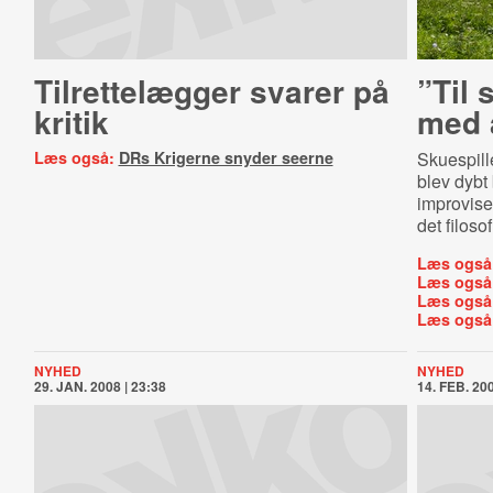
Tilrettelægger svarer på
”Til 
kritik
med a
Læs også:
DRs Krigerne snyder seerne
Skuespill
blev dybt
improvise
det filos
Læs også
Læs også
Læs også
Læs også
NYHED
NYHED
29. JAN. 2008 | 23:38
14. FEB. 200