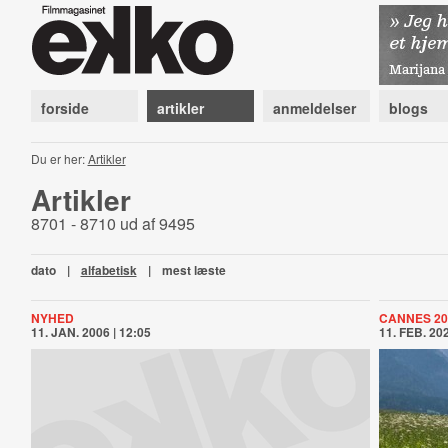
forside
artikler
anmeldelser
blogs
Du er her:
Artikler
Artikler
8701 - 8710 ud af 9495
dato
|
alfabetisk
|
mest læste
NYHED
CANNES 20
11. JAN. 2006 | 12:05
11. FEB. 202