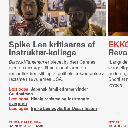
Spike Lee kritiseres af
EKKO
in­struk­tør-​kol­le­ga
Revo
BlacKkKlansman
er blevet hyldet i Cannes,
”Langt de 
men nu anklages filmen for at være en
skrøbelig
romantisk fremstilling af politiets bekæmpelse af
anden uge
racisme i 1970’ernes USA.
Shortlis
verden
.
Læs også:
Japansk familiedrama vinder
Guldpalmen
Læs også:
Hidsig racisme og fortrængte
overgreb
Læs også:
Spike Lee boykotter Oscar-festen
PRIMA BALLERINA
NYHED
02. NOV. 2023 | 16:36
16. AUG. 20