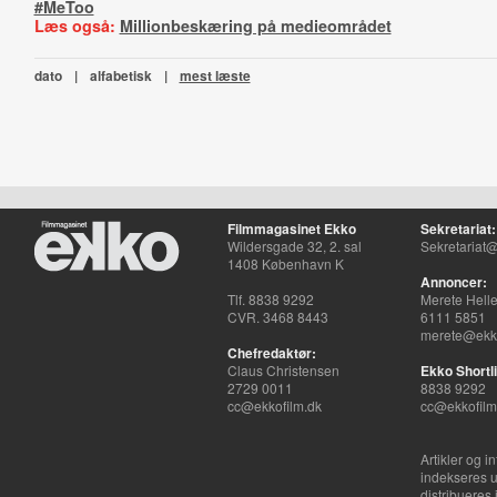
#MeToo
Læs også:
Millionbeskæring på medieområdet
dato
|
alfabetisk
|
mest læste
Filmmagasinet Ekko
Sekretariat:
Wildersgade 32, 2. sal
Sekretariat@
1408 København K
Annoncer:
Tlf. 8838 9292
Merete Hell
CVR. 3468 8443
6111 5851
merete@ekko
Chefredaktør:
Claus Christensen
Ekko Shortli
2729 0011
8838 9292
cc@ekkofilm.dk
cc@ekkofilm
Artikler og i
indekseres u
distribueres