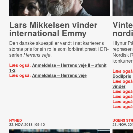
Lars Mikkelsen vinder
Vinte
international Emmy
nordi
Den danske skuespiller vandt i nat karrierens
Hlynur Pá
største pris for sin rolle som forbitret præst i DR-
repræsent
serien
Herrens veje
.
Nordisk R
konkurren
Læs også:
Anmeldelse – Herrens veje II – afsnit
1-2
Læs også
Læs også:
Anmeldelse – Herrens veje
Bodilpris
Læs også
vinder
Læs også
Læs også
Læs også
Læs også
NYHED
UGENS ST
22. NOV. 2018 | 09:10
23. NOV. 201