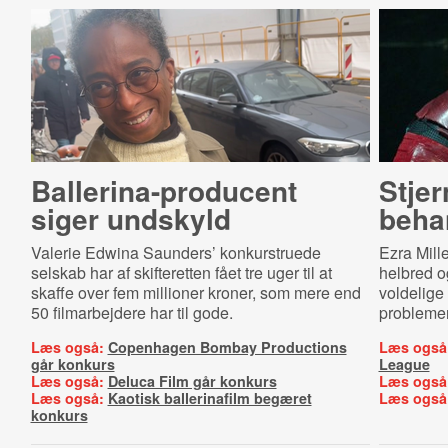
Bal­le­ri­na-​pro­du­cent
Stjer
siger undskyld
beha
Valerie Edwina Saunders’ konkurstruede
Ezra Mill
selskab har af skifteretten fået tre uger til at
helbred o
skaffe over fem millioner kroner, som mere end
voldelige
50 filmarbejdere har til gode.
problemer
Læs også:
Copenhagen Bombay Productions
Læs også
går konkurs
League
Læs også:
Deluca Film går konkurs
Læs også
Læs også:
Kaotisk ballerinafilm begæret
Læs også
konkurs