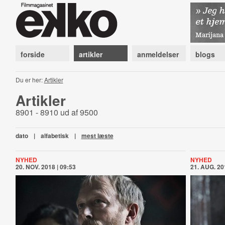
forside
artikler
anmeldelser
blogs
Du er her:
Artikler
Artikler
8901 - 8910 ud af 9500
dato
|
alfabetisk
|
mest læste
NYHED
NYHED
20. NOV. 2018 | 09:53
21. AUG. 20