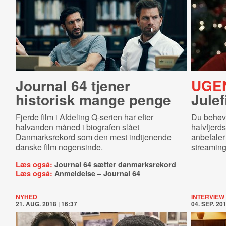
Journal 64 tjener
UGE
historisk mange penge
Julef
Fjerde film i Afdeling Q-serien har efter
Du behøv
halvanden måned i biografen slået
halvfjerd
Danmarksrekord som den mest indtjenende
anbefaler
danske film nogensinde.
streaming
Læs også:
Journal 64 sætter danmarksrekord
Læs også:
Anmeldelse – Journal 64
NYHED
INTERVIEW
21. AUG. 2018 | 16:37
04. SEP. 201