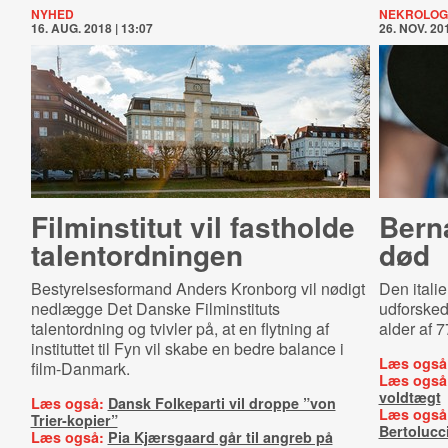
NYHED
NEKROLOG
16. AUG. 2018 | 13:07
26. NOV. 201
Filminstitut vil fastholde
Bern
ta­len­t­ord­nin­gen
død
Bestyrelsesformand Anders Kronborg vil nødigt
Den itali
nedlægge Det Danske Filminstituts
udforskede
talentordning og tvivler på, at en flytning af
alder af 7
instituttet til Fyn vil skabe en bedre balance i
Læs også
film-Danmark.
Læs også
voldtægt
Læs også:
Dansk Folkeparti vil droppe ”von
Læs også
Trier-kopier”
Bertolucc
Læs også:
Pia Kjærsgaard går til angreb på