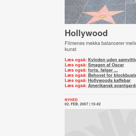
Hollywood
Filmenes mekka balancerer melle
kunst
Læs også:
Kvinden uden samvitt
Læs også:
Smagen af Oscar
Læs også:
forts. følger ...
Læs også:
Behovet for blockbust
Læs også:
Hollywoods kaffebar
Læs også:
Amerikansk avantgard
NYHED
02. FEB. 2007 | 15:42