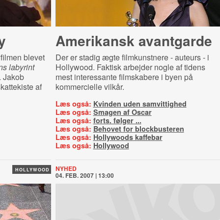
y
Amerikansk avantgarde
yfilmen blevet
Der er stadig ægte filmkunstnere -
auteurs
- i
s labyrint
Hollywood. Faktisk arbejder nogle af tidens
. Jakob
mest interessante filmskabere i byen på
kattekiste af
kommercielle vilkår.
Læs også:
Kvinden uden samvittighed
Læs også:
Smagen af Oscar
Læs også:
forts. følger ...
Læs også:
Behovet for blockbusteren
Læs også:
Hollywoods kaffebar
Læs også:
Hollywood
NYHED
HOLLYWOOD
04. FEB. 2007 | 13:00