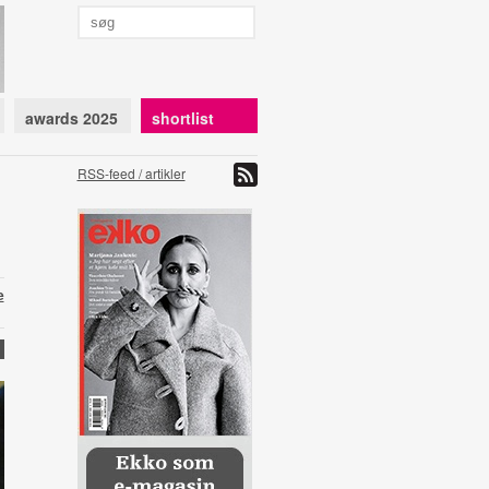
awards 2025
shortlist
RSS-feed / artikler
e
D