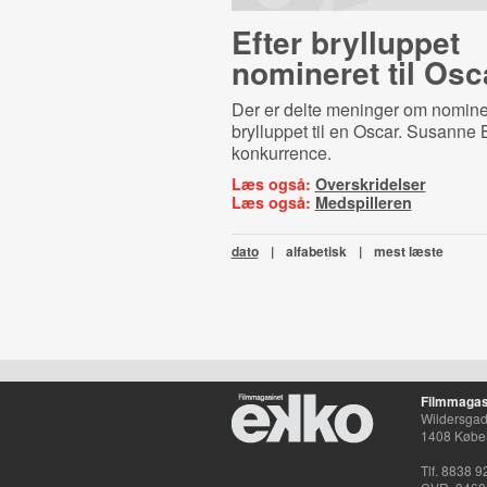
Efter brylluppet
nomineret til Osc
Der er delte meninger om nominer
brylluppet til en Oscar. Susanne B
konkurrence.
Læs også:
Overskridelser
Læs også:
Medspilleren
dato
|
alfabetisk
|
mest læste
Filmmagas
Wildersgade
1408 Købe
Tlf. 8838 9