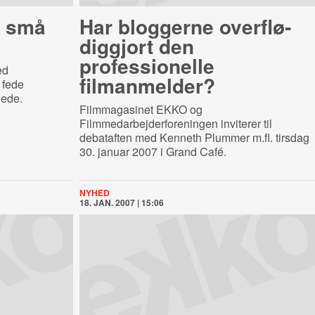
å små
Har bloggerne over­flø­
dig­gjort den
professionelle
ed
filmanmelder?
 fede
llede.
Filmmagasinet EKKO og
Filmmedarbejderforeningen inviterer til
debataften med Kenneth Plummer m.fl. tirsdag
30. januar 2007 i Grand Café.
NYHED
18. JAN. 2007 | 15:06