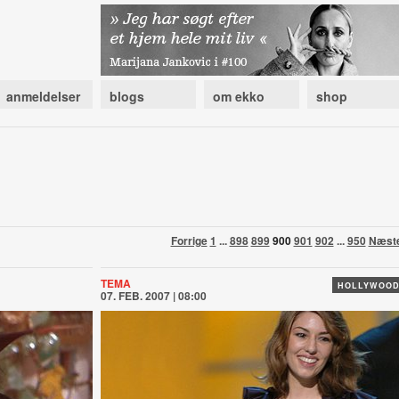
anmeldelser
blogs
om ekko
shop
Forrige
1
...
898
899
900
901
902
...
950
Næst
TEMA
HOLLYWOO
07. FEB. 2007 | 08:00