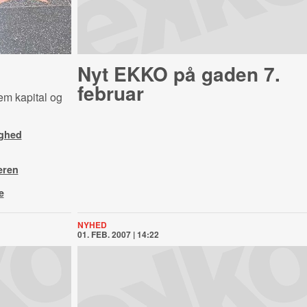
Nyt EKKO på gaden 7.
februar
m kapital og
ighed
eren
e
NYHED
01. FEB. 2007 | 14:22