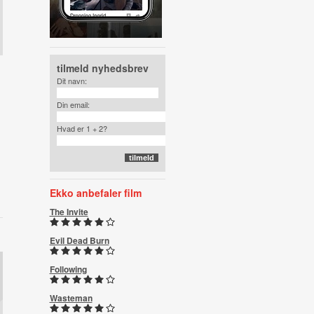
tilmeld nyhedsbrev
Dit navn:
Din email:
Hvad er 1 + 2?
Ekko anbefaler film
The Invite
Evil Dead Burn
Following
Wasteman