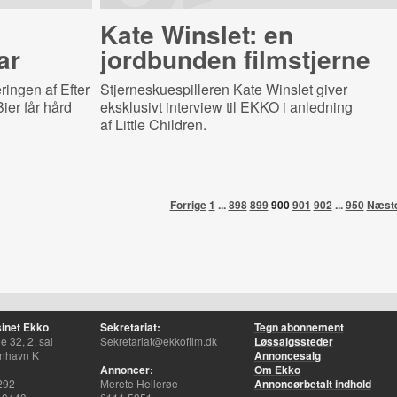
Kate Winslet: en
ar
jordbunden filmstjerne
ingen af Efter
Stjerneskuespilleren Kate Winslet giver
ier får hård
eksklusivt interview til EKKO i anledning
af Little Children.
Forrige
1
...
898
899
900
901
902
...
950
Næst
inet Ekko
Sekretariat:
Tegn abonnement
 32, 2. sal
Sekretariat@ekkofilm.dk
Løssalgssteder
nhavn K
Annoncesalg
Annoncer:
Om Ekko
292
Merete Hellerøe
Annoncørbetalt indhold