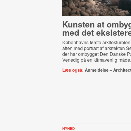
Kunsten at omby
med det eksister
Københavns første arkitekturbien
aften med portræt af arkitekten 
der har ombygget Den Danske Pav
Venedig på en klimavenlig måde
Læs også:
Anmeldelse – Architec
NYHED