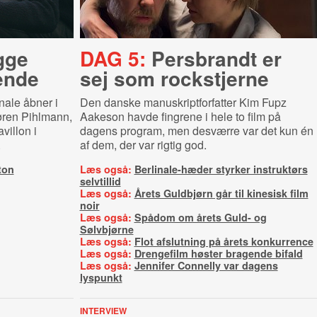
gge
DAG 5:
Persbrandt er
ende
sej som rockstjerne
nale åbner i
Den danske manuskriptforfatter Kim Fupz
Søren Pihlmann,
Aakeson havde fingrene i hele to film på
illon i
dagens program, men desværre var det kun én
.
af dem, der var rigtig god.
ton
Læs også:
Berlinale-hæder styrker instruktørs
selvtillid
Læs også:
Årets Guldbjørn går til kinesisk film
noir
Læs også:
Spådom om årets Guld- og
Sølvbjørne
Læs også:
Flot afslutning på årets konkurrence
Læs også:
Drengefilm høster bragende bifald
Læs også:
Jennifer Connelly var dagens
lyspunkt
INTERVIEW