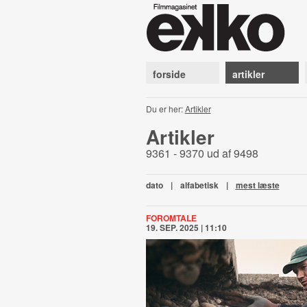
forside
artikler
Du er her:
Artikler
Artikler
9361 - 9370 ud af 9498
dato
|
alfabetisk
|
mest læste
FOROMTALE
19. SEP. 2025 | 11:10