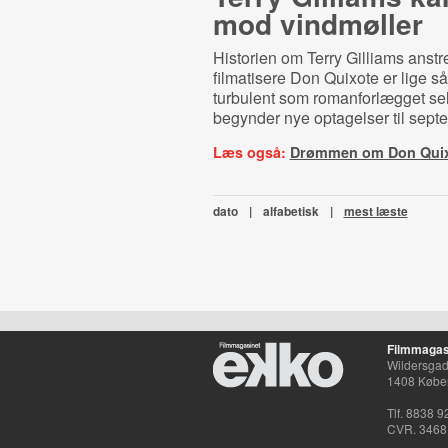
mod vindmøller
Historien om Terry Gilliams anstre
filmatisere Don Quixote er lige s
turbulent som romanforlægget se
begynder nye optagelser til sept
Læs også:
Drømmen om Don Qui
dato
|
alfabetisk
|
mest læste
Filmmagas
Wildersgade
1408 Købe
Tlf. 8838 9
CVR. 3468