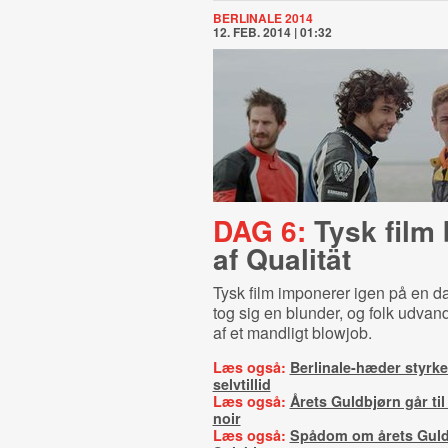
BERLINALE 2014
12. FEB. 2014 | 01:32
DAG 6:
Tysk film
af Qualität
Tysk film imponerer igen på en d
tog sig en blunder, og folk udva
af et mandligt blowjob.
Læs også:
Berlinale-hæder styrke
selvtillid
Læs også:
Årets Guldbjørn går til
noir
Læs også:
Spådom om årets Guld