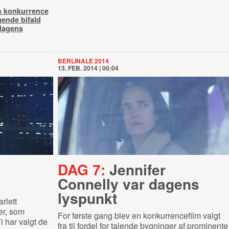
ts konkurrence
gende bifald
 dagens
BERLINALE 2014
13. FEB. 2014 | 00:04
DAG 7:
Jennifer
Connelly var dagens
lyspunkt
rlett
er, som
For første gang blev en konkurrencefilm valgt
i har valgt de
fra til fordel for talende bygninger af prominente