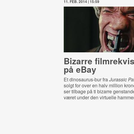
11. FEB. 2014 | 15:59
Bizarre film­re­k­vi­s
på eBay
Et dinosaurus-bur fra
Jurassic Pa
solgt for over en halv million kro
ser tilbage på ti bizarre genstand
været under den virtuelle hammer