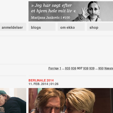
anmeldelser
blogs
om ekko
shop
Forrige
1
...
935
936
937
938
939
...
950
Næst
BERLINALE 2014
11. FEB. 2014 | 01:26