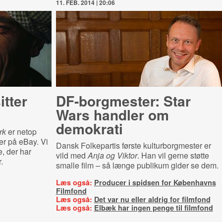
11. FEB. 2014 | 20:06
it­ter
DF-borgmester: Star
Wars handler om
demokrati
rk
er netop
ner på eBay. Vi
Dansk Folkepartis første kulturborgmester er
e, der har
vild med
Anja og Viktor
. Han vil gerne støtte
.
smalle film – så længe publikum gider se dem.
Læs også:
Producer i spidsen for Københavns
Filmfond
Læs også:
Det var nu eller aldrig for filmfond
Læs også:
Elbæk har ingen penge til filmfond