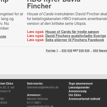
Fincher
ngelser for at
House of Cards-
instruktøren David Fincher ska
å lang og
for betalingskanalen HBO instruere amerikansk
lv. Nu
version af den britiske serie
Utopia.
ember.
Læs også:
House of Cards får tredje sæson
Læs også:
David Finchers gudsforladte Sverige
xote
Læs også:
Seks stjerner til Finchers Facebook
Forrige
1
...
935
936
937
938
939
...
950
Næst
inet Ekko
Sekretariat:
Tegn abonnement
 32, 2. sal
Sekretariat@ekkofilm.dk
Løssalgssteder
nhavn K
Annoncesalg
Annoncer:
Om Ekko
292
Merete Hellerøe
Annoncørbetalt indhold
 8443
6111 5851
merete@ekkofilm.dk