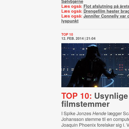
Sølvbjørne
Læs også:
Flot afslutning på åre
Læs også:
Drengefilm høster bra
Læs også:
Jennifer Connelly var
lyspunkt
TOP 10
12. FEB. 2014 | 21:04
TOP 10:
Usynlige
filmstemmer
I Spike Jonzes
Hende
lægger Sca
Johansson stemme til en comput
Joaquin Phoenix forelsker sig i. V