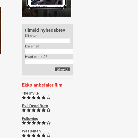
tilmeld nyhedsbrev
Dit navn:
Din email:
Hvad er 1 + 2?
Ekko anbefaler film
The Invite
Evil Dead Burn
Following
Wasteman