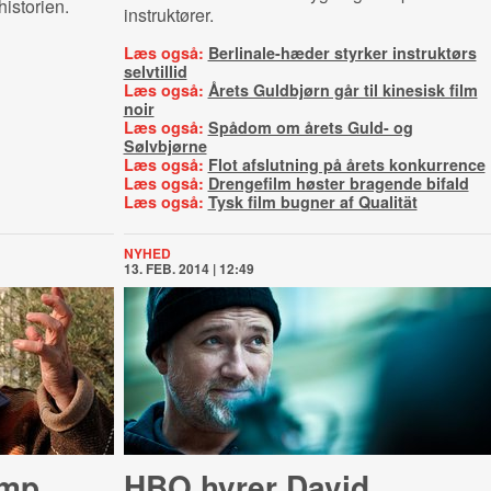
historien.
instruktører.
Læs også:
Berlinale-hæder styrker instruktørs
selvtillid
Læs også:
Årets Guldbjørn går til kinesisk film
noir
Læs også:
Spådom om årets Guld- og
Sølvbjørne
Læs også:
Flot afslutning på årets konkurrence
Læs også:
Drengefilm høster bragende bifald
Læs også:
Tysk film bugner af Qualität
NYHED
13. FEB. 2014 | 12:49
amp
HBO hyrer David