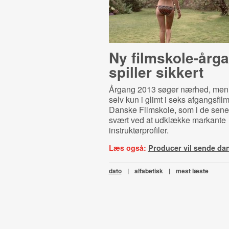
Ny film­sko­le-​år­g
spiller sikkert
Årgang 2013 søger nærhed, men 
selv kun i glimt i seks afgangsfil
Danske Filmskole, som i de senes
svært ved at udklække markante
instruktørprofiler.
Læs også:
Producer vil sende dans
dato
|
alfabetisk
|
mest læste