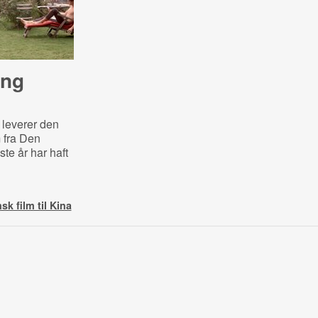
ang
leverer den
m fra Den
te år har haft
k film til Kina