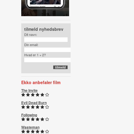
tilmeld nyhedsbrev
Dit navn:
Din email:
Hvad er 1 + 2?
Ekko anbefaler film
The Invite
Evil Dead Burn
Following
Wasteman