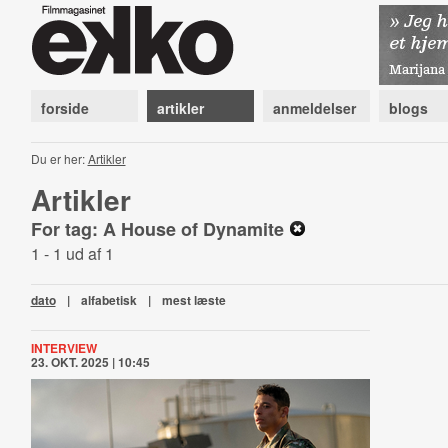
forside
artikler
anmeldelser
blogs
Du er her:
Artikler
Artikler
For tag: A House of Dynamite
1 - 1 ud af 1
dato
|
alfabetisk
|
mest læste
INTERVIEW
23. OKT. 2025 | 10:45