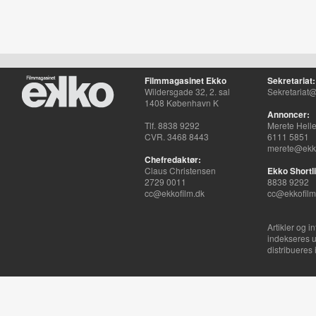
Filmmagasinet Ekko
Sekretariat:
Wildersgade 32, 2. sal
Sekretariat@
1408 København K
Annoncer:
Tlf. 8838 9292
Merete Hell
CVR. 3468 8443
6111 5851
merete@ekko
Chefredaktør:
Claus Christensen
Ekko Shortli
2729 0011
8838 9292
cc@ekkofilm.dk
cc@ekkofilm
Artikler og i
indekseres u
distribueres