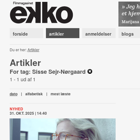
forside
artikler
anmeldelser
blogs
Du er her:
Artikler
Artikler
For tag: Sisse Sejr-Nørgaard
1 - 1 ud af 1
dato
|
alfabetisk
|
mest læste
NYHED
31. OKT. 2025 | 14:40