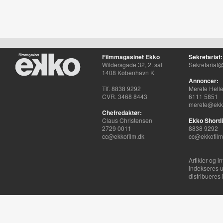
Filmmagasinet Ekko
Sekretariat:
Wildersgade 32, 2. sal
Sekretariat@
1408 København K
Annoncer:
Tlf. 8838 9292
Merete Hell
CVR. 3468 8443
6111 5851
merete@ekko
Chefredaktør:
Claus Christensen
Ekko Shortli
2729 0011
8838 9292
cc@ekkofilm.dk
cc@ekkofilm
Artikler og i
indekseres u
distribueres