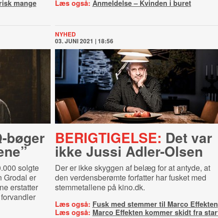
orisk mange
Læs også:
Anmeldelse – Kvinden i buret
NYHED
03. JUNI 2021 | 18:56
Q-bøger
BERIGTIGELSE:
Det var
mene”
ikke Jussi Adler-Olsen
.000 solgte
Der er ikke skyggen af belæg for at antyde, at
n Grodal er
den verdensberømte forfatter har fusket med
ne erstatter
stemmetallene på kino.dk.
 forvandler
Læs også:
Fusk med stemmer til Marco Effekten
Læs også:
Marco Effekten kommer skidt fra star