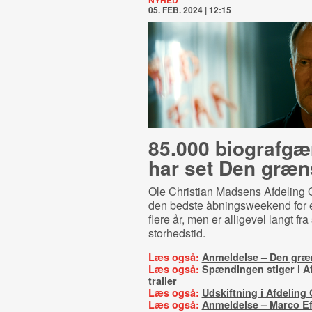
NYHED
05. FEB. 2024 | 12:15
85.000 biografg
har set Den græn
Ole Christian Madsens Afdeling Q-
den bedste åbningsweekend for e
flere år, men er alligevel langt fra
storhedstid.
Læs også:
Anmeldelse – Den græ
Læs også:
Spændingen stiger i Af
trailer
Læs også:
Udskiftning i Afdeling 
Læs også:
Anmeldelse – Marco Ef