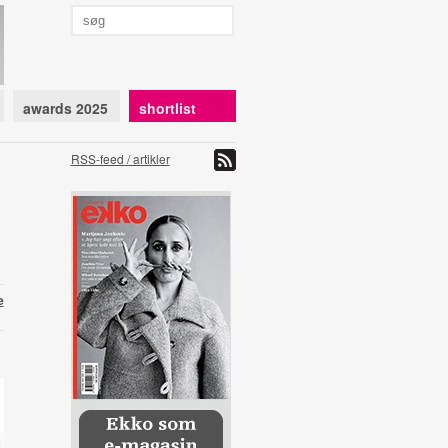
awards 2025
shortlist
RSS-feed / artikler
e