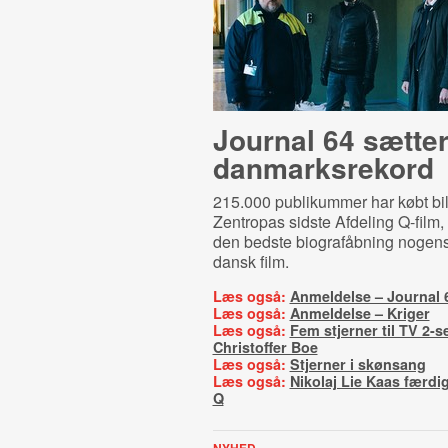
Journal 64 sætte
danmarksrekord
215.000 publikummer har købt bille
Zentropas sidste Afdeling Q-film, 
den bedste biografåbning nogens
dansk film.
Læs også:
Anmeldelse – Journal 
Læs også:
Anmeldelse – Kriger
Læs også:
Fem stjerner til TV 2-se
Christoffer Boe
Læs også:
Stjerner i skønsang
Læs også:
Nikolaj Lie Kaas færdi
Q