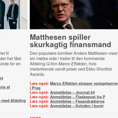
r
Matthesen spiller
skurkagtig finansmand
t til
Den populære komiker Anders Matthesen viser
der har fået
sin mørke side i trailer til den kommende
inde for en
Afdeling Q-film
Marco Effekten
, hvis
medvirkende vandt priser ved Ekko Shortlist
Awards.
64
Læs også:
Marco Effekten stopper optagelserne
rie af
i Prag
Læs også:
Anmeldelse – Journal 64
Læs også:
Anmeldelse – Flaskepost fra P
g med Afdeling
Læs også:
Anmeldelse – Fasandræberne
Læs også:
Anmeldelse – Kvinden i buret