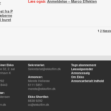
Læs også:
Anmeldelse – Marco Effekten
r
st fra P
ræberne
i buret
1
2
Næst
inet Ekko
Sekretariat:
Tegn abonnement
 32, 2. sal
Sekretariat@ekkofilm.dk
Løssalgssteder
nhavn K
Annoncesalg
Annoncer:
Om Ekko
292
Merete Hellerøe
Annoncørbetalt indhold
 8443
6111 5851
merete@ekkofilm.dk
tør:
stensen
Ekko Shortlist:
8838 9292
m.dk
cc@ekkofilm.dk