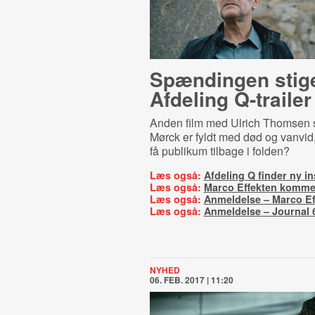
Spændingen stige
Afdeling Q-trailer
Anden film med Ulrich Thomsen 
Mørck er fyldt med død og vanvi
få publikum tilbage i folden?
Læs også:
Afdeling Q finder ny in
Læs også:
Marco Effekten kommer 
Læs også:
Anmeldelse – Marco Ef
Læs også:
Anmeldelse – Journal 
NYHED
06. FEB. 2017 | 11:20