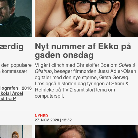
færdig
Nyt nummer af Ekko på
gaden onsdag
r den populære
Vi går i clinch med Christoffer Boe om
Spies &
om kommissær
Glistrup
, besøger filmnørden Jussi Adler-Olsen
og taler med den nye stjerne, Greta Gerwig.
Læs også historien bag fyringen af Strøm &
biografen i 2016
Reinicke på TV 2 samt stort tema om
kolaj Arcel
computerspil.
st fra P
NYHED
27. NOV. 2020 | 12:52