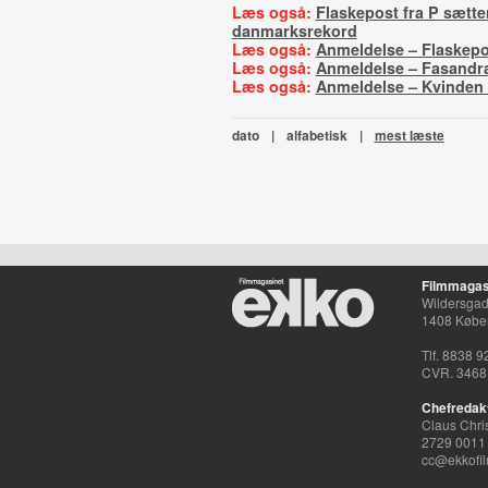
Læs også:
Flaskepost fra P sætte
danmarksrekord
Læs også:
Anmeldelse – Flaskepo
Læs også:
Anmeldelse – Fasand
Læs også:
Anmeldelse – Kvinden 
dato
|
alfabetisk
|
mest læste
Filmmagas
Wildersgade
1408 Købe
Tlf. 8838 9
CVR. 3468
Chefredak
Claus Chri
2729 0011
cc@ekkofil