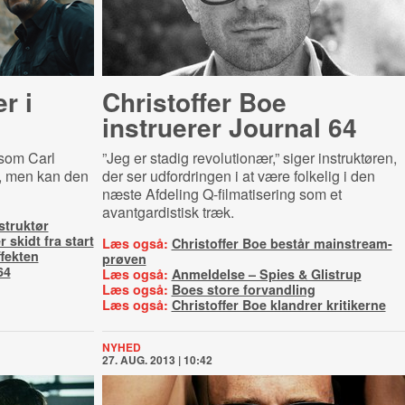
r i
Christoffer Boe
instruerer Journal 64
som Carl
”Jeg er stadig revolutionær,” siger instruktøren,
d, men kan den
der ser udfordringen i at være folkelig i den
næste Afdeling Q-filmatisering som et
avantgardistisk træk.
struktør
skidt fra start
Læs også:
Christoffer Boe består mainstream-
fekten
prøven
64
Læs også:
Anmeldelse – Spies & Glistrup
Læs også:
Boes store forvandling
Læs også:
Christoffer Boe klandrer kritikerne
NYHED
27. AUG. 2013 | 10:42