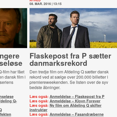
NYHED
08. MAR. 2016 | 13:15
ængere
Flaskepost fra P sætter
seløse
danmarksrekord
film har fået
Den tredje film om Afdeling Q sætter dansk
n dansk film i
rekord ved at sælge over 200.000 billetter i
 seriens
premiereweekenden. Se listen over de syv
bedste åbninger.
nseløse
Læs også:
Anmeldelse – Flaskepost fra P
deling Q-
Læs også:
Anmeldelse – Klovn Forever
Læs også:
Ny film om Afdeling Q skifter
Q
instruktør
fekten
Læs også:
Anmeldelse – Fasandræberne