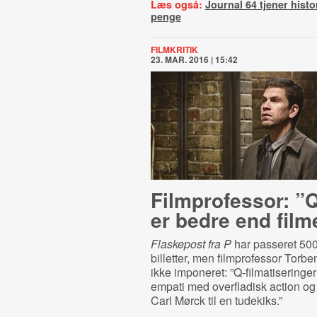
Læs også:
Journal 64 tjener hist
penge
FILMKRITIK
23. MAR. 2016 | 15:42
Filmprofessor: ”
er bedre end fil
Flaskepost fra P
har passeret 500
billetter, men filmprofessor Torbe
ikke imponeret: ”Q-filmatiseringer
empati med overfladisk action og
Carl Mørck til en tudekiks.”