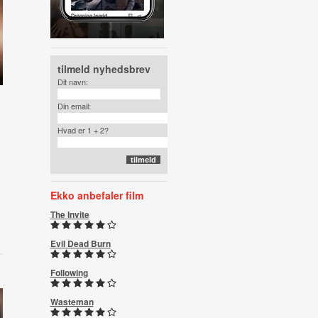
tilmeld nyhedsbrev
Dit navn:
Din email:
Hvad er 1 + 2?
Ekko anbefaler film
The Invite
Evil Dead Burn
Following
Wasteman