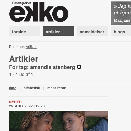
forside
artikler
anmeldelser
blogs
Du er her:
Artikler
Artikler
For tag: amandla stenberg
1 - 1 ud af 1
dato
|
alfabetisk
|
mest læste
NYHED
25. AUG. 2022 | 12:20