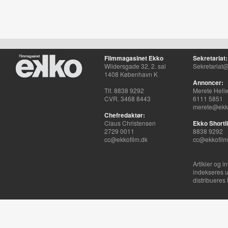
Filmmagasinet Ekko
Sekretariat:
Wildersgade 32, 2. sal
Sekretariat@
1408 København K
Annoncer:
Tlf. 8838 9292
Merete Hell
CVR. 3468 8443
6111 5851
merete@ekko
Chefredaktør:
Claus Christensen
Ekko Shortli
2729 0011
8838 9292
cc@ekkofilm.dk
cc@ekkofilm
Artikler og i
indekseres u
distribueres