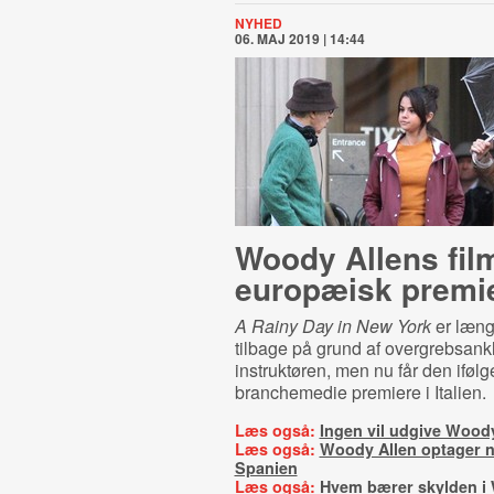
NYHED
06. MAJ 2019 | 14:44
Woody Allens film
europæisk premi
A Rainy Day in New York
er læng
tilbage på grund af overgrebsan
instruktøren, men nu får den ifølg
branchemedie premiere i Italien.
Læs også:
Ingen vil udgive Wood
Læs også:
Woody Allen optager ny
Spanien
Læs også:
Hvem bærer skylden i 