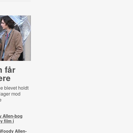
 får
ere
e blevet holdt
klager mod
e
y Allen-bog
 film i
Woody Allen-