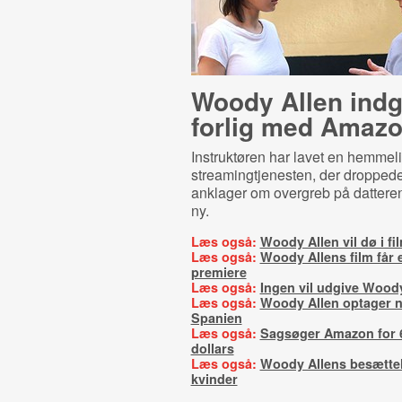
Woody Allen indg
forlig med Amaz
Instruktøren har lavet en hemmel
streamingtjenesten, der dropped
anklager om overgreb på dattere
ny.
Læs også:
Woody Allen vil dø i f
Læs også:
Woody Allens film får
premiere
Læs også:
Ingen vil udgive Wood
Læs også:
Woody Allen optager ny
Spanien
Læs også:
Sagsøger Amazon for 6
dollars
Læs også:
Woody Allens besættel
kvinder