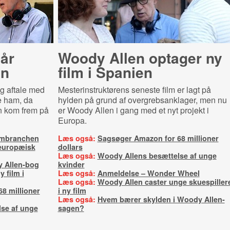
år
Woody Allen optager ny
on
film i Spanien
ig aftale med
Mesterinstruktørens seneste film er lagt på
e ham, da
hylden på grund af overgrebsanklager, men nu
n kom frem på
er Woody Allen i gang med et nyt projekt i
Europa.
ilmbranchen
Læs også:
Sagsøger Amazon for 68 millioner
 europæisk
dollars
Læs også:
Woody Allens besættelse af unge
y Allen-bog
kvinder
 film i
Læs også:
Anmeldelse – Wonder Wheel
Læs også:
Woody Allen caster unge skuespiller
8 millioner
i ny film
Læs også:
Hvem bærer skylden i Woody Allen-
se af unge
sagen?