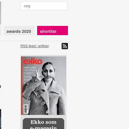
awards 2025
shortlist
RSS-feed / artikler
4