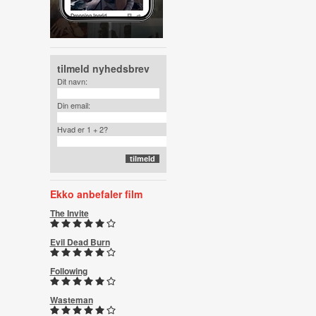
tilmeld nyhedsbrev
Dit navn:
Din email:
Hvad er 1 + 2?
Ekko anbefaler film
The Invite
Evil Dead Burn
Following
Wasteman