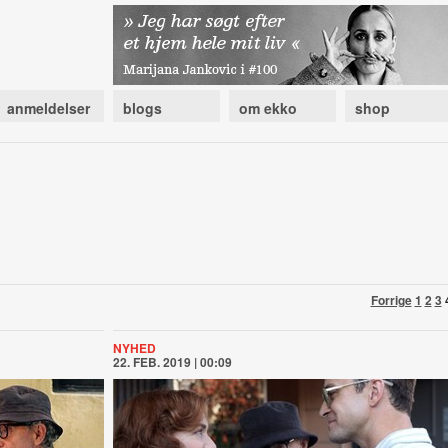
anmeldelser
blogs
om ekko
shop
Forrige
1
2
3
NYHED
22. FEB. 2019 | 00:09