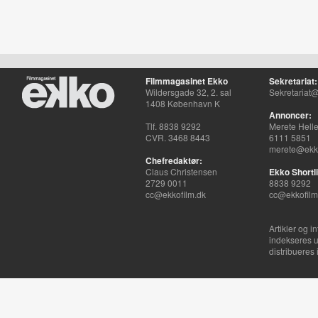
Filmmagasinet Ekko
Sekretariat:
Wildersgade 32, 2. sal
Sekretariat@
1408 København K
Annoncer:
Tlf. 8838 9292
Merete Hell
CVR. 3468 8443
6111 5851
merete@ekko
Chefredaktør:
Claus Christensen
Ekko Shortli
2729 0011
8838 9292
cc@ekkofilm.dk
cc@ekkofilm
Artikler og i
indekseres u
distribueres