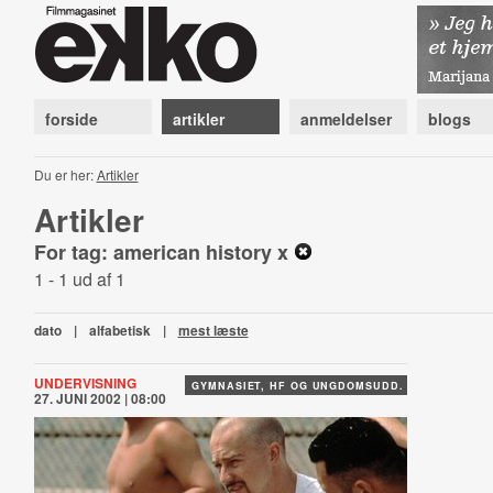
forside
artikler
anmeldelser
blogs
Du er her:
Artikler
Artikler
For tag: american history x
1 - 1 ud af 1
dato
|
alfabetisk
|
mest læste
UNDERVISNING
GYMNASIET, HF OG UNGDOMSUDD.
27. JUNI 2002 | 08:00