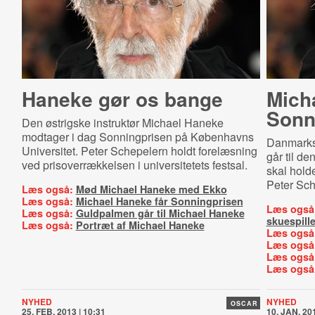
Haneke gør os bange
Mich
Sonn
Den østrigske instruktør Michael Haneke
modtager i dag Sonningprisen på Københavns
Danmarks 
Universitet. Peter Schepelern holdt forelæsning
går til d
ved prisoverrækkelsen i universitetets festsal.
skal hold
Peter Sch
Læs også:
Mød Michael Haneke med Ekko
Læs også:
Michael Haneke får Sonningprisen
Læs også
Læs også:
Guldpalmen går til Michael Haneke
skuespill
Læs også:
Portræt af Michael Haneke
Læs også
Læs også
Læs også
Læs også
NYHED
NYHED
OSCAR
25. FEB. 2013 | 10:31
10. JAN. 201