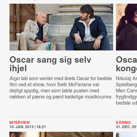
Oscar sang sig selv
Oscar
ihjel
kong
Argo
løb som ventet med årets Oscar for bedste
Nikolaj Ar
film ved et show, hvor Seth McFarlane var
Spielberg
dejligt spydig, men som tabte pusten med
Men Cann
rækken af pæne og pænt kedelige musiknumre.
frygtindg
bedste ud
INTERVIEW
KÅRING
10. JAN. 2013 | 16:21
31. DEC. 201