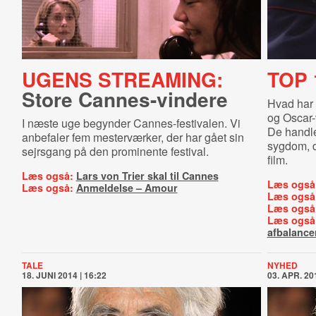
UGENS STREAMING:
TOP 
Store Cannes-vindere
Hvad har
og Oscar
I næste uge begynder Cannes-festivalen. Vi
De handl
anbefaler fem mesterværker, der har gået sin
sygdom, de
sejrsgang på den prominente festival.
film.
Læs også:
Lars von Trier skal til Cannes
Læs også
Læs også:
Anmeldelse – Amour
Læs også
Læs også
Læs også
afbalance
TALE
NYHED
18. JUNI 2014 | 16:22
03. APR. 201