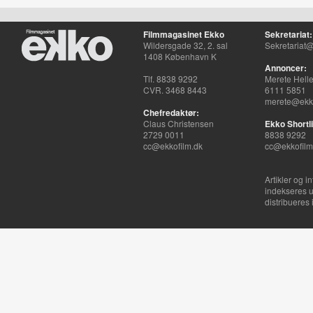
Filmmagasinet Ekko
Sekretariat:
Wildersgade 32, 2. sal
Sekretariat@
1408 København K
Annoncer:
Tlf. 8838 9292
Merete Hell
CVR. 3468 8443
6111 5851
merete@ekko
Chefredaktør:
Claus Christensen
Ekko Shortli
2729 0011
8838 9292
cc@ekkofilm.dk
cc@ekkofilm
Artikler og i
indekseres u
distribueres