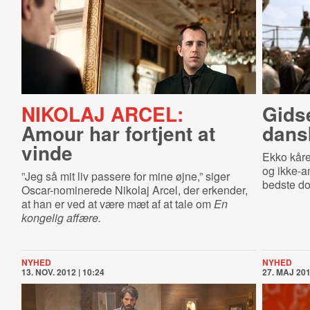
NIKOLAJ ARCEL:
Gids
Amour har fortjent at
dans
vinde
Ekko kåre
og ikke-a
”Jeg så mit liv passere for mine øjne,” siger
bedste do
Oscar-nominerede Nikolaj Arcel, der erkender,
at han er ved at være mæt af at tale om
En
kongelig affære.
NYHED
NYHED
13. NOV. 2012 | 10:24
27. MAJ 201