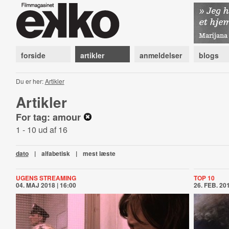
forside
artikler
anmeldelser
blogs
Du er her:
Artikler
Artikler
For tag: amour
1 - 10 ud af 16
dato
|
alfabetisk
|
mest læste
UGENS STREAMING
TOP 10
04. MAJ 2018 | 16:00
26. FEB. 201