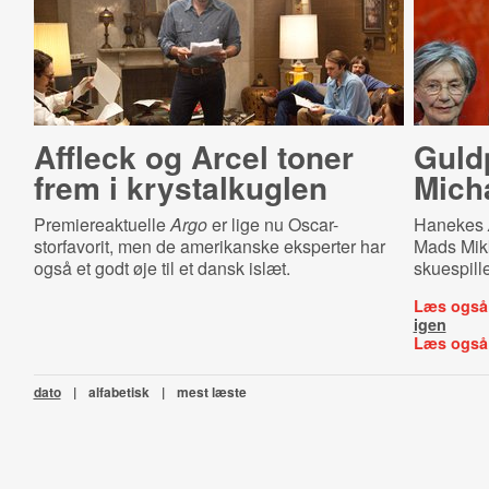
Affleck og Arcel toner
Guldp
frem i krystalkuglen
Mich
Premiereaktuelle
Argo
er lige nu Oscar-
Hanekes
storfavorit, men de amerikanske eksperter har
Mads Mikk
også et godt øje til et dansk islæt.
skuespill
Læs også
igen
Læs også
dato
|
alfabetisk
|
mest læste