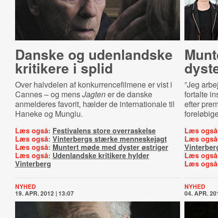
Danske og udenlandske
Munt
kritikere i splid
dyste
Over halvdelen af konkurrencefilmene er vist i
”Jeg arbe
Cannes – og mens
Jagten
er de danske
fortalte i
anmelderes favorit, hælder de internationale til
efter pre
Haneke og Mungiu.
foreløbig
Læs også:
Festivalens store overraskelse
Læs også
Læs også:
Vinterbergs stærke menneskejagt
Læs også
Læs også:
Muntert møde med dyster østriger
Vinterber
Læs også:
Udenlandske kritikere hylder
Læs også
Vinterberg
Læs også
NYHED
NYHED
19. APR. 2012 | 13:07
04. APR. 201