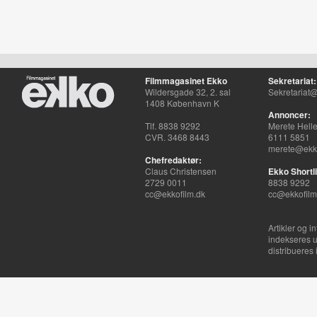
Filmmagasinet Ekko
Sekretariat:
Wildersgade 32, 2. sal
Sekretariat@
1408 København K
Annoncer:
Tlf. 8838 9292
Merete Hell
CVR. 3468 8443
6111 5851
merete@ekko
Chefredaktør:
Claus Christensen
Ekko Shortli
2729 0011
8838 9292
cc@ekkofilm.dk
cc@ekkofilm
Artikler og i
indekseres u
distribueres