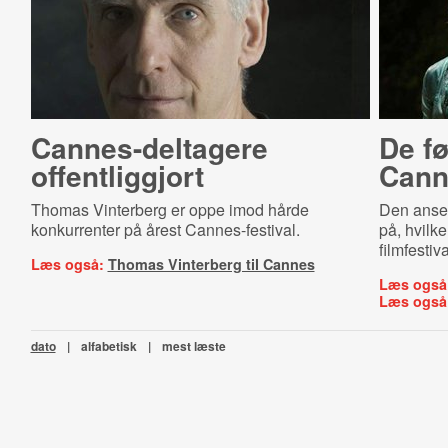
Can­nes-​del­ta­ge­re
De fø
offentliggjort
Cann
Thomas Vinterberg er oppe imod hårde
Den anset
konkurrenter på årest Cannes-festival.
på, hvilke 
filmfestiv
Læs også:
Thomas Vinterberg til Cannes
Læs også
Læs også
dato
|
alfabetisk
|
mest læste