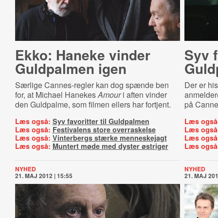
Ekko: Haneke vinder
Syv f
Guldpalmen igen
Guld
Særlige Cannes-regler kan dog spænde ben
Der er hi
for, at Michael Hanekes
Amour
i aften vinder
anmeldere
den Guldpalme, som filmen ellers har fortjent.
på Cannes
Læs også:
Syv favoritter til Guldpalmen
Læs også
Læs også:
Festivalens store overraskelse
Læs også
Læs også:
Vinterbergs stærke menneskejagt
Læs også
Læs også:
Muntert møde med dyster østriger
Læs også
NYHED
NYHED
21. MAJ 2012 | 15:55
21. MAJ 201