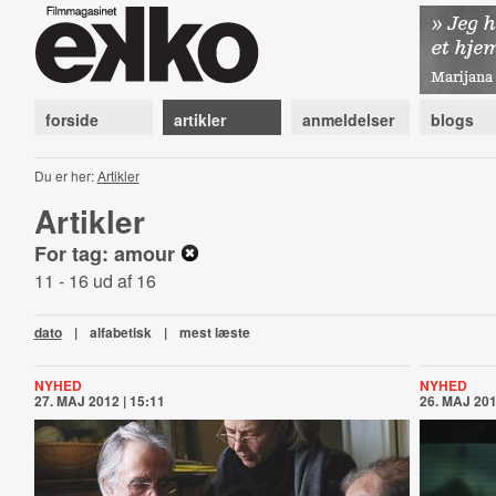
forside
artikler
anmeldelser
blogs
Du er her:
Artikler
Artikler
For tag: amour
11 - 16 ud af 16
dato
|
alfabetisk
|
mest læste
NYHED
NYHED
27. MAJ 2012 | 15:11
26. MAJ 201