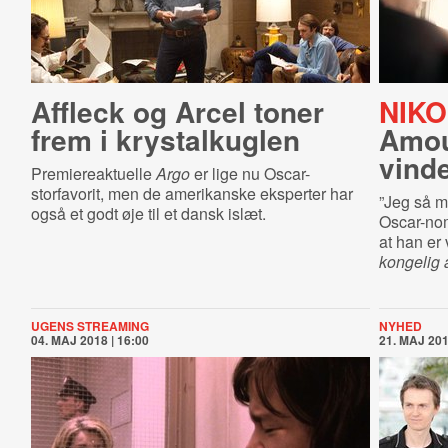
Affleck og Arcel toner
NIKO
frem i krystalkuglen
Amour
vind
Premiereaktuelle
Argo
er lige nu Oscar-
storfavorit, men de amerikanske eksperter har
”Jeg så mi
også et godt øje til et dansk islæt.
Oscar-nom
at han er
kongelig 
UGENS STREAMING
NYHED
04. MAJ 2018 | 16:00
21. MAJ 201