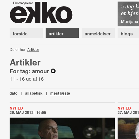
forside
artikler
anmeldelser
blogs
Du er her:
Artikler
Artikler
For tag: amour
11 - 16 ud af 16
dato
|
alfabetisk
|
mest læste
NYHED
NYHED
26. MAJ 2012 | 16:55
27. MAJ 201