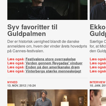
Syv favoritter til
Ekko
Guldpalmen
Guld
Der er historisk uenighed blandt de danske
Særlige 
anmeldere om, hvem der vinder årets hovedpris
for, at M
på Cannes-festivalen.
den Guldp
Læs også:
Festivalens store overraskelse
Læs også
Læs også:
Verden gennem Reygadas' vinduer
Læs også
Læs også:
Enden på den amerikanske drøm
Læs også
Læs også:
Vinterbergs stærke menneskejagt
Læs også
NYHED
INTERVIEW
13. NOV. 2012 | 10:24
10. JAN. 201