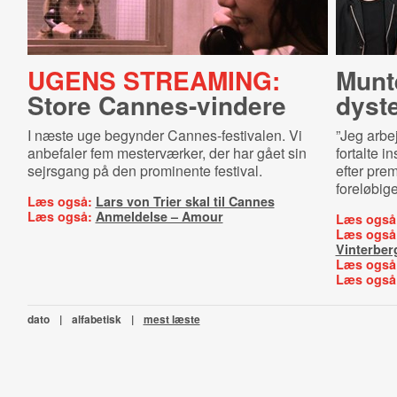
UGENS STREAMING:
Munt
Store Cannes-vindere
dyste
I næste uge begynder Cannes-festivalen. Vi
”Jeg arbe
anbefaler fem mesterværker, der har gået sin
fortalte i
sejrsgang på den prominente festival.
efter pre
foreløbig
Læs også:
Lars von Trier skal til Cannes
Læs også:
Anmeldelse – Amour
Læs også
Læs også
Vinterber
Læs også
Læs også
dato
|
alfabetisk
|
mest læste