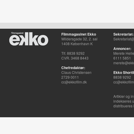
Filmmagasinet Ekko
Sekretariat:
Wildersgade 32, 2. sal
Sekretariat@
1408 København K
Annoncer:
Tlf. 8838 9292
Merete Hell
CVR. 3468 8443
6111 5851
merete@ekko
Chefredaktør:
Claus Christensen
Ekko Shortli
2729 0011
8838 9292
cc@ekkofilm.dk
cc@ekkofilm
Artikler og i
indekseres u
distribueres