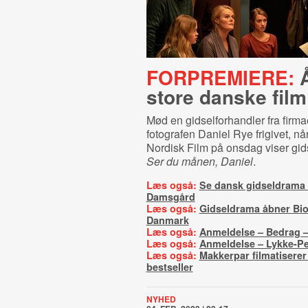
FORPREMIERE:
Å
store danske film
Mød en gidselforhandler fra firmae
fotografen Daniel Rye frigivet, n
Nordisk Film på onsdag viser gi
Ser du månen, Daniel
.
Læs også:
Se dansk gidseldrama
Damsgård
Læs også:
Gidseldrama åbner Bio
Danmark
Læs også:
Anmeldelse – Bedrag 
Læs også:
Anmeldelse – Lykke-Pe
Læs også:
Makkerpar filmatiserer
bestseller
NYHED