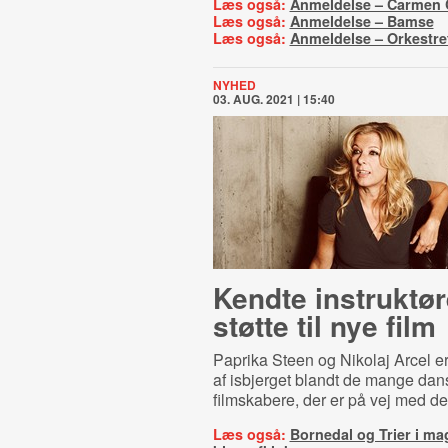
Læs også:
Anmeldelse – Carmen 
Læs også:
Anmeldelse – Bamse
Læs også:
Anmeldelse – Orkestre
NYHED
03. AUG. 2021 | 15:40
Kendte instruktør
støtte til nye film
Paprika Steen og Nikolaj Arcel e
af isbjerget blandt de mange dan
filmskabere, der er på vej med de
Læs også:
Bornedal og Trier i ma