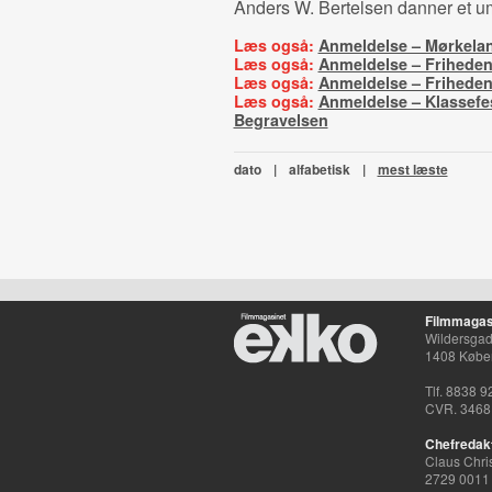
Anders W. Bertelsen danner et u
Læs også:
Anmeldelse – Mørkela
Læs også:
Anmeldelse – Frihede
Læs også:
Anmeldelse – Frihede
Læs også:
Anmeldelse – Klassefe
Begravelsen
dato
|
alfabetisk
|
mest læste
Filmmagas
Wildersgade
1408 Købe
Tlf. 8838 9
CVR. 3468
Chefredak
Claus Chri
2729 0011