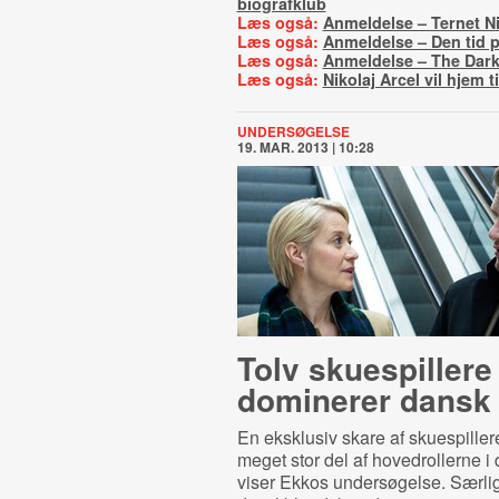
biografklub
Læs også:
Anmeldelse – Ternet Ni
Læs også:
Anmeldelse – Den tid p
Læs også:
Anmeldelse – The Dar
Læs også:
Nikolaj Arcel vil hjem 
UNDERSØGELSE
19. MAR. 2013 | 10:28
Tolv skuespillere
dominerer dansk 
En eksklusiv skare af skuespiller
meget stor del af hovedrollerne i 
viser Ekkos undersøgelse. Særligt