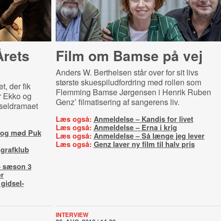
rets
Film om Bamse på vej
Anders W. Berthelsen står over for sit livs
største skuespiludfordring med rollen som
t, der fik
Flemming Bamse Jørgensen i Henrik Ruben
år Ekko og
Genz’ filmatisering af sangerens liv.
dseldramaet
Læs også:
Anmeldelse – Kandis for livet
Læs også:
Anmeldelse – Erna i krig
 og mød Puk
Læs også:
Anmeldelse – Så længe jeg lever
Læs også:
Genz laver ny film til halv pris
grafklub
– sæson 3
r
 gidsel-
INTERVIEW