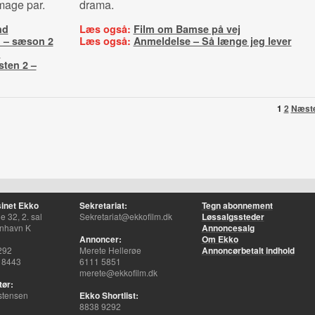
mage par.
drama.
nd
Læs også:
Film om Bamse på vej
n – sæson 2
Læs også:
Anmeldelse – Så længe jeg lever
n
sten 2 –
1
2
Næst
inet Ekko
Sekretariat:
Tegn abonnement
 32, 2. sal
Sekretariat@ekkofilm.dk
Løssalgssteder
nhavn K
Annoncesalg
Annoncer:
Om Ekko
292
Merete Hellerøe
Annoncørbetalt indhold
 8443
6111 5851
merete@ekkofilm.dk
tør:
stensen
Ekko Shortlist:
8838 9292