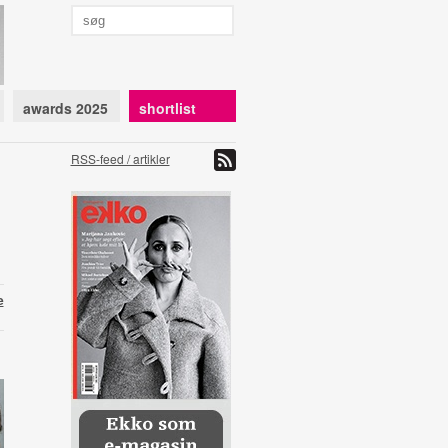
awards 2025
shortlist
RSS-feed / artikler
e