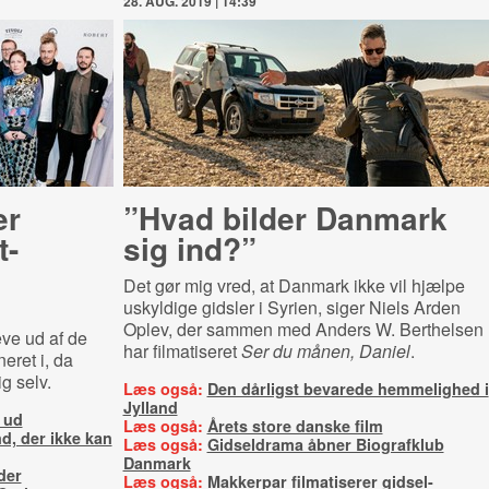
28. AUG. 2019 | 14:39
er
”Hvad bilder Danmark
t-
sig ind?”
Det gør mig vred, at Danmark ikke vil hjælpe
uskyldige gidsler i Syrien, siger Niels Arden
Oplev, der sammen med Anders W. Berthelsen
eve ud af de
har filmatiseret
Ser du månen, Daniel
.
eret i, da
g selv.
Læs også:
Den dårligst bevarede hemmelighed i
Jylland
 ud
Læs også:
Årets store danske film
d, der ikke kan
Læs også:
Gidseldrama åbner Biografklub
Danmark
der
Læs også:
Makkerpar filmatiserer gidsel-