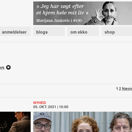
anmeldelser
blogs
om ekko
shop
sen
1
2
Næst
NYHED
05. OKT. 2021 | 10:00