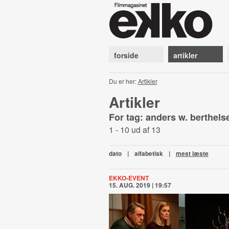
forside
artikler
Du er her:
Artikler
Artikler
For tag: anders w. berthel
1 - 10 ud af 13
dato
|
alfabetisk
|
mest læste
EKKO-EVENT
15. AUG. 2019 | 19:57