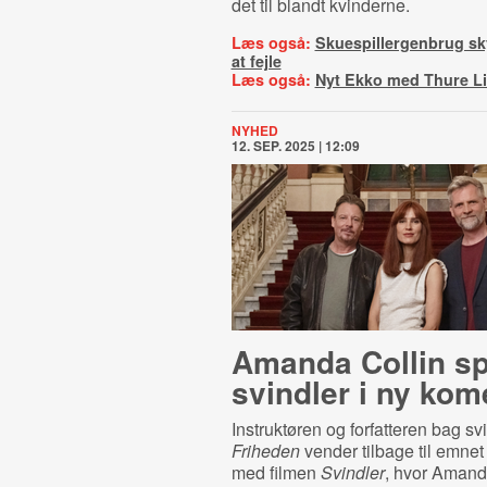
det til blandt kvinderne.
Læs også:
Skuespillergenbrug sk
at fejle
Læs også:
Nyt Ekko med Thure L
NYHED
12. SEP. 2025 | 12:09
Amanda Collin spi
svindler i ny kom
Instruktøren og forfatteren bag sv
Friheden
vender tilbage til emnet
med filmen
Svindler
, hvor Amand