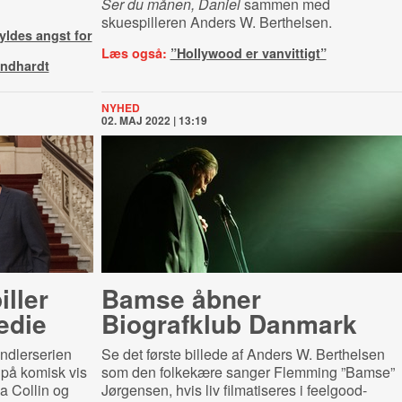
Ser du månen, Daniel
sammen med
skuespilleren Anders W. Berthelsen.
yldes angst for
Læs også:
”Hollywood er vanvittigt”
indhardt
NYHED
02. MAJ 2022 | 13:19
ller
Bamse åbner
edie
Biografklub Danmark
indlerserien
Se det første billede af Anders W. Berthelsen
 på komisk vis
som den folkekære sanger Flemming ”Bamse”
a Collin og
Jørgensen, hvis liv filmatiseres i feelgood-