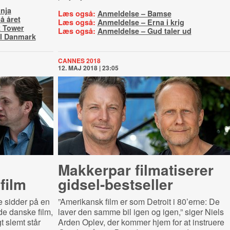
nja
Læs også:
Anmeldelse – Bamse
å året
Læs også:
Anmeldelse – Erna i krig
k Tower
Læs også:
Anmeldelse – Gud taler ud
til Danmark
CANNES 2018
12. MAJ 2018 | 23:05
Makkerpar filmatiserer
film
gid­sel-​be­st­sel­ler
e sidder på en
”Amerikansk film er som Detroit i 80’erne: De
de danske film,
laver den samme bil igen og igen,” siger Niels
 slemt står
Arden Oplev, der kommer hjem for at instruere