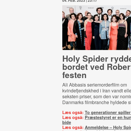
04. FEB. 2023 | 23:17
Holy Spider rydd
bordet ved Rober
festen
Ali Abbasis seriemorderfilm om
kvindefjendskhed i Iran vandt ell
seksten priser, som den var nomin
Danmarks filmbranche hyldede si
Læs også:
To generationer spiller
Læs også:
Præstestyret er en hun
bide
Læs også:
Anmeldelse – Holy Spi