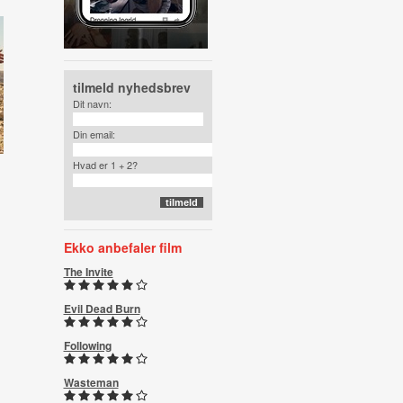
tilmeld nyhedsbrev
Dit navn:
Din email:
Hvad er 1 + 2?
Ekko anbefaler film
The Invite
Evil Dead Burn
Following
Wasteman