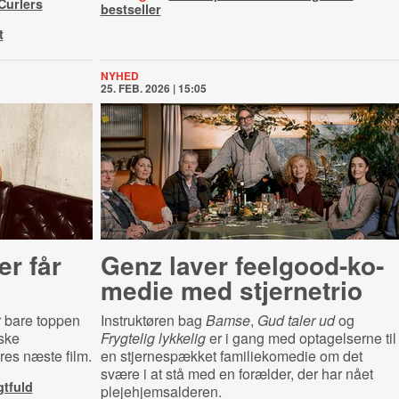
Curlers
bestseller
t
NYHED
25. FEB. 2026 | 15:05
er får
Genz laver fe­el­go­od-​ko­
me­die med stjernetrio
r bare toppen
Instruktøren bag
Bamse
,
Gud taler ud
og
ske
Frygtelig lykkelig
er i gang med optagelserne til
res næste film.
en stjernespækket familiekomedie om det
svære i at stå med en forælder, der har nået
gtfuld
plejehjemsalderen.