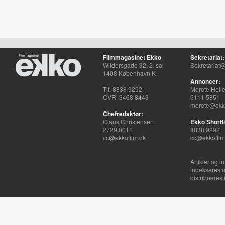
Filmmagasinet Ekko
Sekretariat:
Wildersgade 32, 2. sal
Sekretariat@
1408 København K
Annoncer:
Tlf. 8838 9292
Merete Hell
CVR. 3468 8443
6111 5851
merete@ekko
Chefredaktør:
Claus Christensen
Ekko Shortli
2729 0011
8838 9292
cc@ekkofilm.dk
cc@ekkofilm
Artikler og i
indekseres u
distribueres