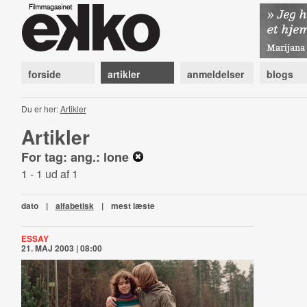
forside
artikler
anmeldelser
blogs
Du er her:
Artikler
Artikler
For tag: ang.: lone
1 - 1 ud af 1
dato
|
alfabetisk
|
mest læste
ESSAY
21. MAJ 2003 | 08:00