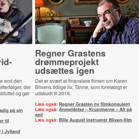
Regner Grastens
id­
drømmeprojekt
udsættes igen
rre end den
Det er svært at finansiere filmen om Karen
fterfølger, der
Blixens tidlige liv,
Tanne
, som foreløbigt er
tituttet og gør
udskudt til 2016.
Læs også:
Regner Grasten ny filmkonsulent
Læs også:
Anmeldelse – Krummerne – Alt på
adig på sin
spil
Læs også:
Bille August instruerer Blixen-film
r til
 i Jylland