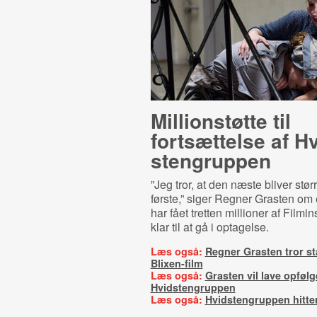
Millionstøtte til
fortsættelse af Hv
sten­grup­pen
”Jeg tror, at den næste bliver stø
første,” siger Regner Grasten om e
har fået tretten millioner af Filmins
klar til at gå i optagelse.
Læs også:
Regner Grasten tror st
Blixen-film
Læs også:
Grasten vil lave opfølge
Hvidstengruppen
Læs også:
Hvidstengruppen hitter