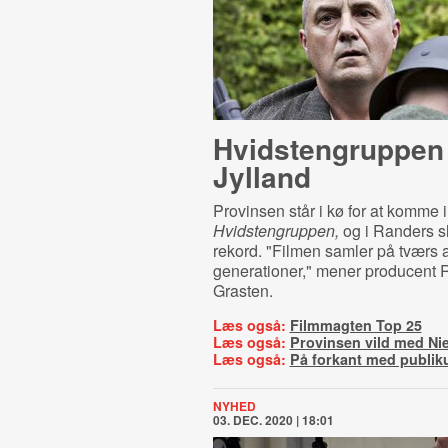
Hvid­sten­grup­pen 
Jylland
Provinsen står i kø for at komme 
Hvidstengruppen,
og i Randers sl
rekord. "Filmen samler på tværs a
generationer," mener producent 
Grasten.
Læs også:
Filmmagten Top 25
Læs også:
Provinsen vild med Ni
Læs også:
På forkant med publi
NYHED
03. DEC. 2020 | 18:01