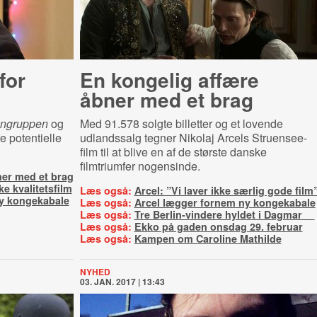
for
En kongelig affære
åbner med et brag
engruppen
og
Med 91.578 solgte billetter og et lovende
e potentielle
udlandssalg tegner Nikolaj Arcels Struensee-
film til at blive en af de største danske
filmtriumfer nogensinde.
ner med et brag
e kvalitetsfilm
Læs også:
Arcel: ”Vi laver ikke særlig gode film
y kongekabale
Læs også:
Arcel lægger fornem ny kongekabale
Læs også:
Tre Berlin-vindere hyldet i Dagmar
Læs også:
Ekko på gaden onsdag 29. februar
Læs også:
Kampen om Caroline Mathilde
NYHED
03. JAN. 2017 | 13:43