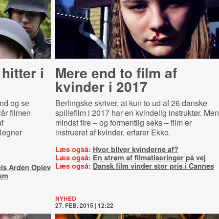
hitter i
Mere end to film af
kvinder i 2017
ind og se
Berlingske skriver, at kun to ud af 26 danske
år filmen
spillefilm i 2017 har en kvindelig instruktør. Men
f
mindst fire – og formentlig seks – film er
Regner
instrueret af kvinder, erfarer Ekko.
Læs også:
Hvor bliver kvinderne af?
Læs også:
En strøm af filmatiseringer på vej
Læs også:
Dansk film vinder stor pris i Cannes
els Arden Oplev
kum
NYHED
27. FEB. 2015 | 12:22