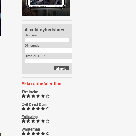
tilmeld nyhedsbrev
Dit navn:
Din email:
Hvad er 1 + 2?
Ekko anbefaler film
The Invite
Evil Dead Burn
Following
Wasteman