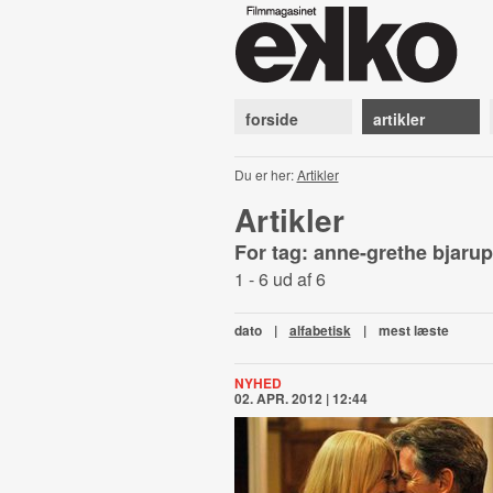
forside
artikler
Du er her:
Artikler
Artikler
For tag: anne-grethe bjarup
1 - 6 ud af 6
dato
|
alfabetisk
|
mest læste
NYHED
02. APR. 2012 | 12:44